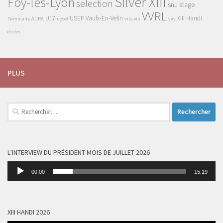
Silver XIII
Foy-lès-Lyon
selection
snu
stage
VVRL
U17
USEP
Vaulx-En-Velin
XIII Handi
Séminaire AURA
ugsel
vita xiii
vvv
écoles
PLUS
Rechercher :
L’INTERVIEW DU PRÉSIDENT MOIS DE JUILLET 2026
Lecteur
00:00
15:19
audio
XIII HANDI 2026