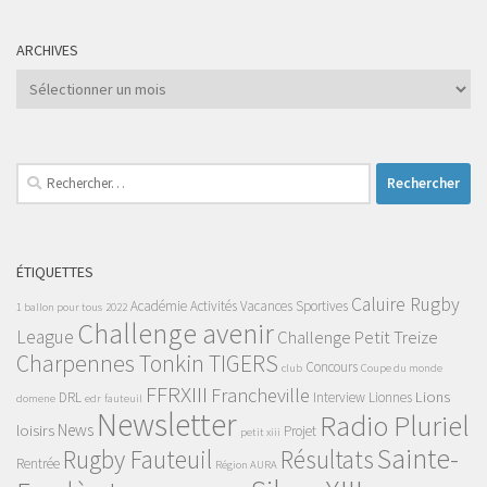
ARCHIVES
Archives
Rechercher :
ÉTIQUETTES
Caluire Rugby
Académie
Activités Vacances Sportives
1 ballon pour tous
2022
Challenge avenir
League
Challenge Petit Treize
Charpennes Tonkin TIGERS
Concours
club
Coupe du monde
FFRXIII
Francheville
Lions
DRL
Interview
Lionnes
domene
edr
fauteuil
Newsletter
Radio Pluriel
News
loisirs
Projet
petit xiii
Sainte-
Rugby Fauteuil
Résultats
Rentrée
Région AURA