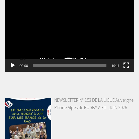
Lecteur
vidéo
00:00
10:11
NEWSLETTER N° 153 DE LA LIGUE Auvergne
Rhone Alpes de RUGBY A XIII -JUIN 2026