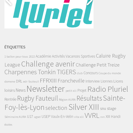
ÉTIQUETTES
Caluire Rugby
Académie
Activités Vacances Sportives
1 ballon pour tous
2022
Challenge avenir
League
Challenge Petit Treize
Charpennes Tonkin TIGERS
Concours
club
Coupe du monde
FFRXIII
Francheville
Lions
DRL
Interview
Lionnes
domene
edr
fauteuil
Newsletter
Radio Pluriel
News
loisirs
Projet
petit xiii
Sainte-
Rugby Fauteuil
Résultats
Rentrée
Région AURA
Silver XIII
Foy-lès-Lyon
selection
snu
stage
VVRL
U17
USEP
Vaulx-En-Velin
XIII Handi
Séminaire AURA
ugsel
vita xiii
vvv
écoles