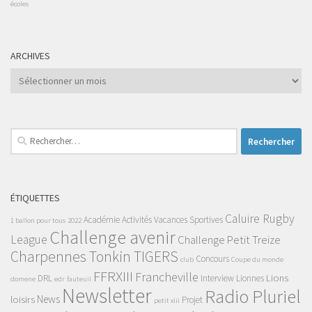
écoles
ARCHIVES
Archives
Rechercher :
ÉTIQUETTES
Caluire Rugby
Académie
Activités Vacances Sportives
1 ballon pour tous
2022
Challenge avenir
League
Challenge Petit Treize
Charpennes Tonkin TIGERS
Concours
club
Coupe du monde
FFRXIII
Francheville
Lions
DRL
Interview
Lionnes
domene
edr
fauteuil
Newsletter
Radio Pluriel
News
loisirs
Projet
petit xiii