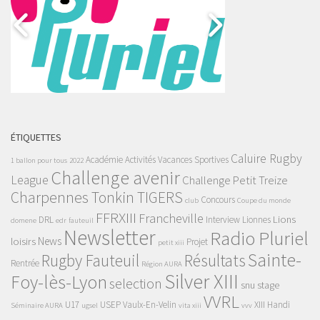
ÉTIQUETTES
Caluire Rugby
Académie
Activités Vacances Sportives
1 ballon pour tous
2022
Challenge avenir
League
Challenge Petit Treize
Charpennes Tonkin TIGERS
Concours
club
Coupe du monde
FFRXIII
Francheville
Lions
DRL
Interview
Lionnes
domene
edr
fauteuil
Newsletter
Radio Pluriel
News
loisirs
Projet
petit xiii
Sainte-
Rugby Fauteuil
Résultats
Rentrée
Région AURA
Silver XIII
Foy-lès-Lyon
selection
snu
stage
VVRL
U17
USEP
Vaulx-En-Velin
XIII Handi
Séminaire AURA
ugsel
vita xiii
vvv