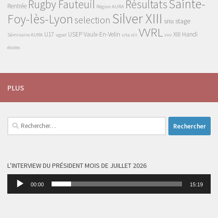
Sainte-
Rugby Fauteuil
Résultats
Rentrée
Région AURA
Silver XIII
Foy-lès-Lyon
selection
snu
stage
VVRL
U17
USEP
Vaulx-En-Velin
XIII Handi
Séminaire AURA
ugsel
vita xiii
vvv
écoles
PLUS
Rechercher :
L’INTERVIEW DU PRÉSIDENT MOIS DE JUILLET 2026
Lecteur
00:00
15:19
audio