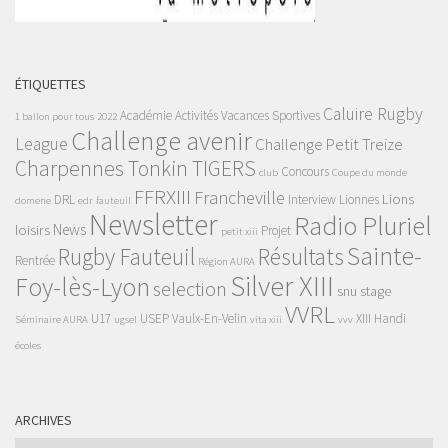
ÉTIQUETTES
Caluire Rugby
Académie
Activités Vacances Sportives
1 ballon pour tous
2022
Challenge avenir
League
Challenge Petit Treize
Charpennes Tonkin TIGERS
Concours
club
Coupe du monde
FFRXIII
Francheville
Lions
DRL
Interview
Lionnes
domene
edr
fauteuil
Newsletter
Radio Pluriel
News
loisirs
Projet
petit xiii
Sainte-
Rugby Fauteuil
Résultats
Rentrée
Région AURA
Silver XIII
Foy-lès-Lyon
selection
snu
stage
VVRL
U17
USEP
Vaulx-En-Velin
XIII Handi
Séminaire AURA
ugsel
vita xiii
vvv
écoles
ARCHIVES