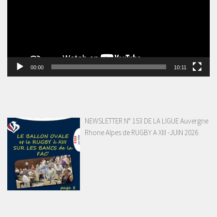
00:00
10:11
NEWSLETTER N° 153 DE LA LIGUE Auvergne
Rhone Alpes de RUGBY A XIII -JUIN 2026