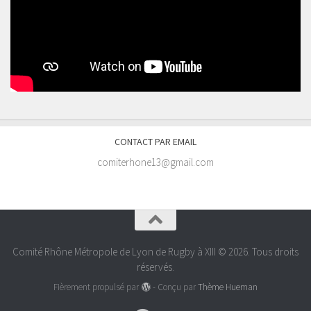
CONTACT PAR EMAIL
comiterhone13@gmail.com
Comité Rhône Métropole de Lyon de Rugby à XIII © 2026. Tous droits
réservés.
Fièrement propulsé par
- Conçu par
Thème Hueman