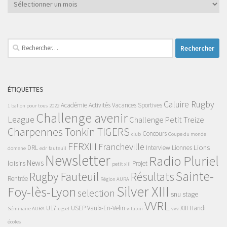
Archives
Rechercher :
ÉTIQUETTES
Caluire Rugby
Académie
Activités Vacances Sportives
1 ballon pour tous
2022
Challenge avenir
League
Challenge Petit Treize
Charpennes Tonkin TIGERS
Concours
club
Coupe du monde
FFRXIII
Francheville
Lions
DRL
Interview
Lionnes
domene
edr
fauteuil
Newsletter
Radio Pluriel
News
loisirs
Projet
petit xiii
Sainte-
Rugby Fauteuil
Résultats
Rentrée
Région AURA
Silver XIII
Foy-lès-Lyon
selection
snu
stage
VVRL
U17
USEP
Vaulx-En-Velin
XIII Handi
Séminaire AURA
ugsel
vita xiii
vvv
écoles