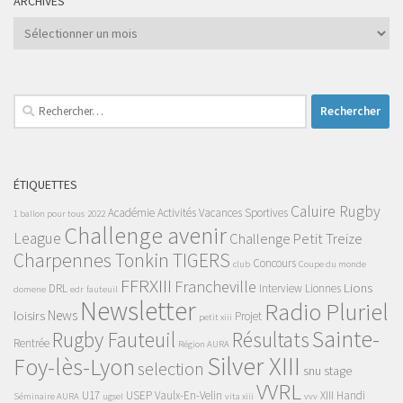
ARCHIVES
Archives
Rechercher :
ÉTIQUETTES
Caluire Rugby
Académie
Activités Vacances Sportives
1 ballon pour tous
2022
Challenge avenir
League
Challenge Petit Treize
Charpennes Tonkin TIGERS
Concours
club
Coupe du monde
FFRXIII
Francheville
Lions
DRL
Interview
Lionnes
domene
edr
fauteuil
Newsletter
Radio Pluriel
News
loisirs
Projet
petit xiii
Sainte-
Rugby Fauteuil
Résultats
Rentrée
Région AURA
Silver XIII
Foy-lès-Lyon
selection
snu
stage
VVRL
U17
USEP
Vaulx-En-Velin
XIII Handi
Séminaire AURA
ugsel
vita xiii
vvv