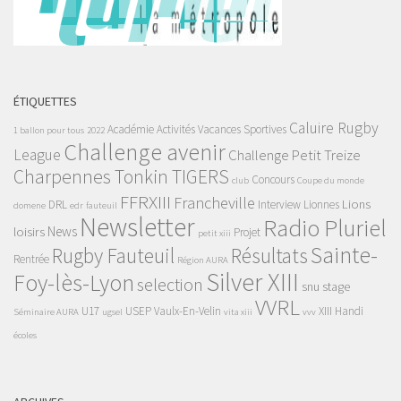
ÉTIQUETTES
Caluire Rugby
Académie
Activités Vacances Sportives
1 ballon pour tous
2022
Challenge avenir
League
Challenge Petit Treize
Charpennes Tonkin TIGERS
Concours
club
Coupe du monde
FFRXIII
Francheville
Lions
DRL
Interview
Lionnes
domene
edr
fauteuil
Newsletter
Radio Pluriel
News
loisirs
Projet
petit xiii
Sainte-
Rugby Fauteuil
Résultats
Rentrée
Région AURA
Silver XIII
Foy-lès-Lyon
selection
snu
stage
VVRL
U17
USEP
Vaulx-En-Velin
XIII Handi
Séminaire AURA
ugsel
vita xiii
vvv
écoles