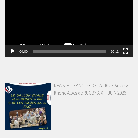
00:00
10:11
NEWSLETTER N° 153 DE LA LIGUE Auvergne
Rhone Alpes de RUGBY A XIII -JUIN 2026