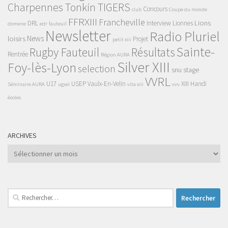
Charpennes Tonkin TIGERS
Concours
club
Coupe du monde
FFRXIII
Francheville
Lions
DRL
Interview
Lionnes
domene
edr
fauteuil
Newsletter
Radio Pluriel
News
loisirs
Projet
petit xiii
Sainte-
Rugby Fauteuil
Résultats
Rentrée
Région AURA
Silver XIII
Foy-lès-Lyon
selection
snu
stage
VVRL
U17
USEP
Vaulx-En-Velin
XIII Handi
Séminaire AURA
ugsel
vita xiii
vvv
écoles
ARCHIVES
Archives
Rechercher :