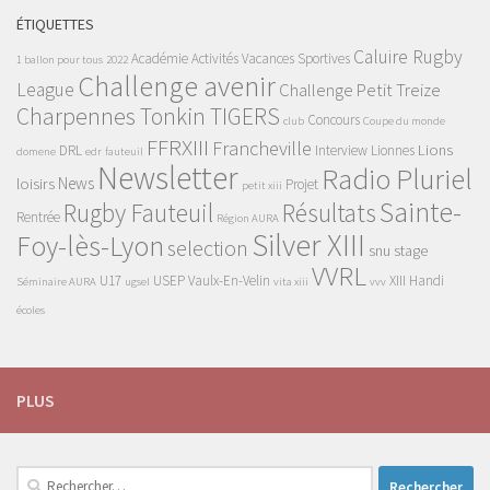
ÉTIQUETTES
Caluire Rugby
Académie
Activités Vacances Sportives
1 ballon pour tous
2022
Challenge avenir
League
Challenge Petit Treize
Charpennes Tonkin TIGERS
Concours
club
Coupe du monde
FFRXIII
Francheville
Lions
DRL
Interview
Lionnes
domene
edr
fauteuil
Newsletter
Radio Pluriel
News
loisirs
Projet
petit xiii
Sainte-
Rugby Fauteuil
Résultats
Rentrée
Région AURA
Silver XIII
Foy-lès-Lyon
selection
snu
stage
VVRL
U17
USEP
Vaulx-En-Velin
XIII Handi
Séminaire AURA
ugsel
vita xiii
vvv
écoles
PLUS
Rechercher :