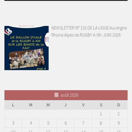
NEWSLETTER N° 153 DE LA LIGUE Auvergne
Rhone Alpes de RUGBY A XIII -JUIN 2026
août 2026
L
M
M
J
V
S
D
1
2
3
4
5
6
7
8
9