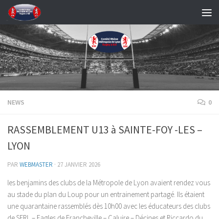
Skip to content
NEWS
0
RASSEMBLEMENT U13 à SAINTE-FOY -LES –
LYON
PAR
WEBMASTER
·
27 JANVIER 2026
les benjamins des clubs de la Métropole de Lyon avaient rendez vous
au stade du plan du Loup pour un entrainement partagé. Ils étaient
une quarantaine rassemblés dès 10h00 avec les éducateurs des clubs
de SFRL – Eagles de Francheville – Caluire – Décines et Riccardo du