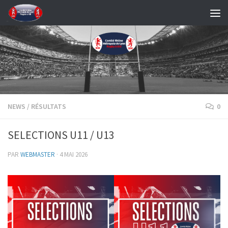
Skip to content
NEWS
/
RÉSULTATS
0
SELECTIONS U11 / U13
PAR
WEBMASTER
·
4 MAI 2026