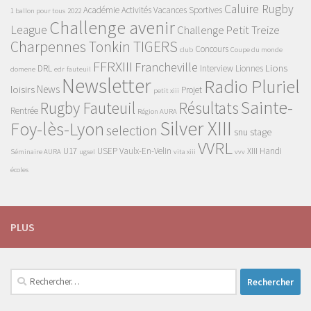
Caluire Rugby
Académie
Activités Vacances Sportives
1 ballon pour tous
2022
Challenge avenir
League
Challenge Petit Treize
Charpennes Tonkin TIGERS
Concours
club
Coupe du monde
FFRXIII
Francheville
Lions
DRL
Interview
Lionnes
domene
edr
fauteuil
Newsletter
Radio Pluriel
News
loisirs
Projet
petit xiii
Sainte-
Rugby Fauteuil
Résultats
Rentrée
Région AURA
Silver XIII
Foy-lès-Lyon
selection
snu
stage
VVRL
U17
USEP
Vaulx-En-Velin
XIII Handi
Séminaire AURA
ugsel
vita xiii
vvv
écoles
PLUS
Rechercher :