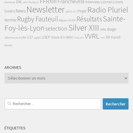
FFRXIII
Francheville
Lions
DRL
Interview
Lionnes
domene
edr
fauteuil
Newsletter
Radio Pluriel
News
loisirs
Projet
petit xiii
Sainte-
Rugby Fauteuil
Résultats
Rentrée
Région AURA
Silver XIII
Foy-lès-Lyon
selection
snu
stage
VVRL
U17
USEP
Vaulx-En-Velin
XIII Handi
Séminaire AURA
ugsel
vita xiii
vvv
écoles
ARCHIVES
Archives
Rechercher :
ÉTIQUETTES