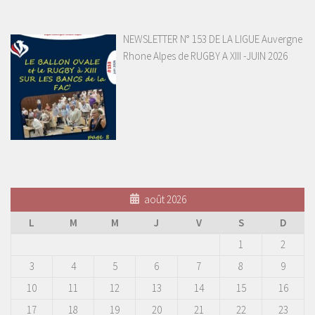
NEWSLETTER N° 153 DE LA LIGUE Auvergne
Rhone Alpes de RUGBY A XIII -JUIN 2026
août 2026
L
M
M
J
V
S
D
1
2
3
4
5
6
7
8
9
10
11
12
13
14
15
16
17
18
19
20
21
22
23