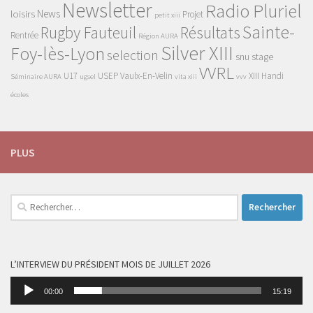
Newsletter
Radio Pluriel
News
loisirs
Projet
petit xiii
Sainte-
Rugby Fauteuil
Résultats
Rentrée
Région AURA
Silver XIII
Foy-lès-Lyon
selection
snu
stage
VVRL
U17
USEP
Vaulx-En-Velin
XIII Handi
Séminaire AURA
ugsel
vita xiii
vvv
écoles
PLUS
Rechercher :
L’INTERVIEW DU PRÉSIDENT MOIS DE JUILLET 2026
Lecteur
00:00
15:19
audio