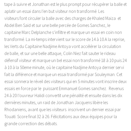
tape à suivre et Jonathan est le plus prompt pour récupérer la balle et
aplatir un essai dans l’en but visiteur non transformé. Les
visiteurs font circuler la balle avec des charges de Khaled Maiza et
Abdel Ben Said et sur une belle percée de Gomes Sanchez, le
capitaine Marc Delplanche s’infiltre et marque un essai en coin non
transformé. La mi-temps intervient sur le score de 14 à 10.A la reprise,
les Verts du Capitaine Nadjime Antoya vont accélérer la circulation
de balle, et sur une belle attaque, Colin Niez fait sauter le rideau
défensif visiteur et marque un bel essai non transformé 18 à 10 puis 24
à 10 à la 50eme minute, où le capitaine Nadjime Antoya dernier servi
fait la différence et marque un essai transformé par Souleyman. Cet
essai sonnera le réveil des visiteurs qui en 5 minutes vont inscrire deux
essais en force par le puissant Emmanuel Gomes sanchez. Revenus
24 à 20 l’ouvreur Halidi convertit une pénalité et ensuite dans les dix
dernières minutes, un raid de Jonathan Jacquens libère les
Rhodaniens, avant que les visiteurs inscrivent un dernier essai par
Touati. Score final 32 à 26. Félicitations aux deux équipes pour la
grande correction des débats.