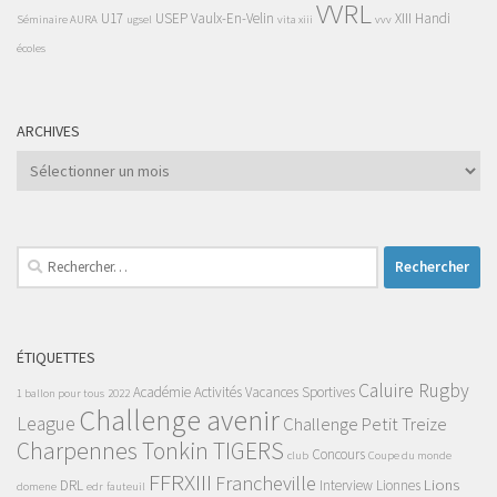
VVRL
U17
USEP
Vaulx-En-Velin
XIII Handi
Séminaire AURA
ugsel
vita xiii
vvv
écoles
ARCHIVES
Archives
Rechercher :
ÉTIQUETTES
Caluire Rugby
Académie
Activités Vacances Sportives
1 ballon pour tous
2022
Challenge avenir
League
Challenge Petit Treize
Charpennes Tonkin TIGERS
Concours
club
Coupe du monde
FFRXIII
Francheville
Lions
DRL
Interview
Lionnes
domene
edr
fauteuil