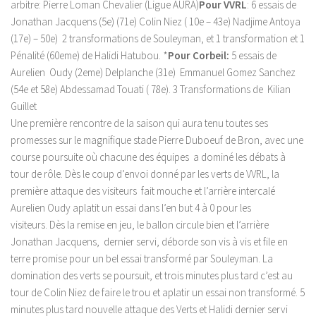
arbitre: Pierre Loman Chevalier (Ligue AURA)
Pour VVRL
: 6 essais de
Jonathan Jacquens (5e) (71e) Colin Niez ( 10e – 43e) Nadjime Antoya
(17e) – 50e) 2 transformations de Souleyman, et 1 transformation et 1
Pénalité (60eme) de Halidi Hatubou. *
Pour Corbeil:
5 essais de
Aurelien Oudy (2eme) Delplanche (31e) Emmanuel Gomez Sanchez
(54e et 58e) Abdessamad Touati ( 78e). 3 Transformations de Kilian
Guillet
Une première rencontre de la saison qui aura tenu toutes ses
promesses sur le magnifique stade Pierre Duboeuf de Bron, avec une
course poursuite où chacune des équipes a dominé les débats à
tour de rôle. Dès le coup d’envoi donné par les verts de VVRL, la
première attaque des visiteurs fait mouche et l’arrière intercalé
Aurelien Oudy aplatit un essai dans l’en but 4 à 0 pour les
visiteurs. Dès la remise en jeu, le ballon circule bien et l’arrière
Jonathan Jacquens, dernier servi, déborde son vis à vis et file en
terre promise pour un bel essai transformé par Souleyman. La
domination des verts se poursuit, et trois minutes plus tard c’est au
tour de Colin Niez de faire le trou et aplatir un essai non transformé. 5
minutes plus tard nouvelle attaque des Verts et Halidi dernier servi