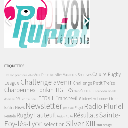
ÉTIQUETTES
Caluire Rugby
Académie
Activités Vacances Sportives
1 ballon pour tous
2022
Challenge avenir
League
Challenge Petit Treize
Charpennes Tonkin TIGERS
Concours
club
Coupe du monde
FFRXIII
Francheville
Lions
DRL
Interview
Lionnes
domene
edr
fauteuil
Newsletter
Radio Pluriel
News
loisirs
Projet
petit xiii
Sainte-
Rugby Fauteuil
Résultats
Rentrée
Région AURA
Silver XIII
Foy-lès-Lyon
selection
snu
stage