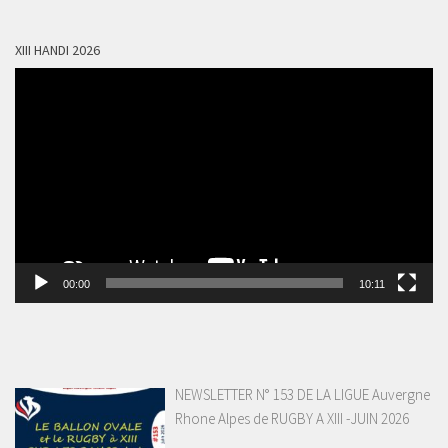
XIII HANDI 2026
Lecteur
vidéo
00:00
10:11
NEWSLETTER N° 153 DE LA LIGUE Auvergne
Rhone Alpes de RUGBY A XIII -JUIN 2026