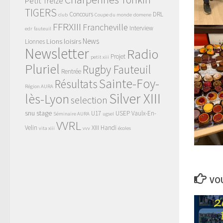
Petit Treize
TIGERS
Concours
DRL
club
Coupe du monde
domene
FFRXIII
Francheville
Interview
edr
fauteuil
News
Lions
loisirs
Lionnes
Newsletter
Radio
Projet
petit xiii
Pluriel
Rugby Fauteuil
Rentrée
Sainte-Foy-
Résultats
Région AURA
Silver XIII
lès-Lyon
selection
snu
stage
U17
USEP
Vaulx-En-
Séminaire AURA
ugsel
VVRL
Velin
XIII Handi
vita xiii
vvv
écoles
VOU