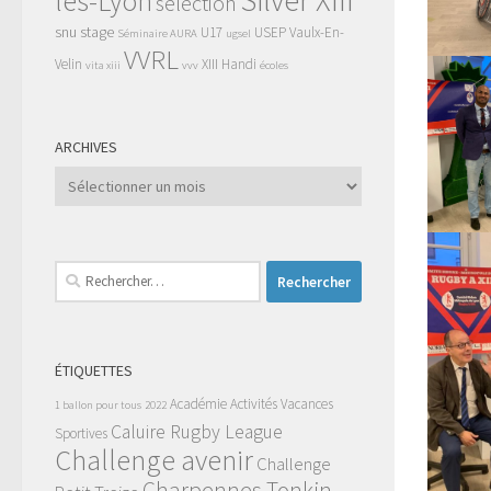
Silver XIII
lès-Lyon
selection
snu
stage
U17
USEP
Vaulx-En-
Séminaire AURA
ugsel
VVRL
Velin
XIII Handi
vita xiii
vvv
écoles
ARCHIVES
Archives
Rechercher :
ÉTIQUETTES
Académie
Activités Vacances
1 ballon pour tous
2022
Caluire Rugby League
Sportives
Challenge avenir
Challenge
Charpennes Tonkin