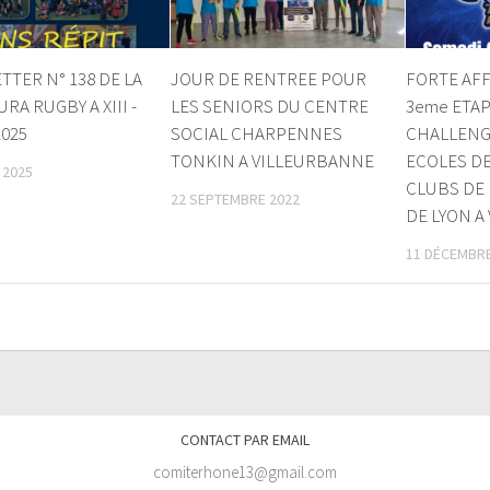
TER N° 138 DE LA
JOUR DE RENTREE POUR
FORTE AFF
URA RUGBY A XIII -
LES SENIORS DU CENTRE
3eme ETA
2025
SOCIAL CHARPENNES
CHALLENG
TONKIN A VILLEURBANNE
ECOLES D
 2025
CLUBS DE
22 SEPTEMBRE 2022
DE LYON A
11 DÉCEMBRE
CONTACT PAR EMAIL
comiterhone13@gmail.com