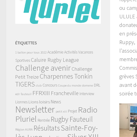
ou camp
ULULE a
donateu
en prés
Ruppy, 
ÉTIQUETTES
l’assoc
Académie
Activités Vacances
1 ballon pour tous
2022
membre 
Caluire Rugby League
Sportives
Challenge avenir
Commiss
Challenge
Charpennes Tonkin
grèves 
Petit Treize
TIGERS
avant d
Concours
DRL
club
Coupe du monde
domene
FFRXIII
Francheville
soirée t
Interview
edr
fauteuil
News
Lions
loisirs
Lionnes
Newsletter
Radio
Projet
petit xiii
Pluriel
Rugby Fauteuil
Rentrée
Sainte-Foy-
Résultats
Région AURA