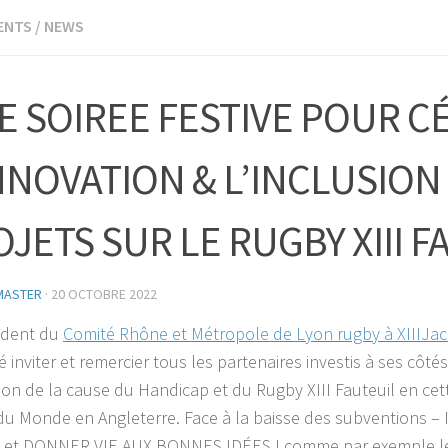
ENTS
/
NEWS
E SOIREE FESTIVE POUR C
NNOVATION & L’INCLUSION
JETS SUR LE RUGBY XIII F
MASTER
·
20 OCTOBRE 2022
ident du
Comité Rhône et Métropole de Lyon rugby à XIII
Jac
 inviter et remercier tous les partenaires investis à ses côté
on de la cause du Handicap et du Rugby XIII Fauteuil en ce
u Monde en Angleterre. Face à la baisse des subventions – Il 
é et DONNER VIE AUX BONNES IDÉES ! comme par exemple