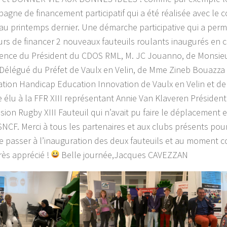
agne de financement participatif qui a été réalisée avec le 
u printemps dernier. Une démarche participative qui a permi
rs de financer 2 nouveaux fauteuils roulants inaugurés en ce
ence du Président du CDOS RML, M. JC Jouanno, de Monsie
Délégué du Préfet de Vaulx en Velin, de Mme Zineb Bouazza
iation Handicap Education Innovation de Vaulx en Velin et d
élu à la FFR XIII représentant Annie Van Klaveren Président
ion Rugby XIII Fauteuil qui n’avait pu faire le déplacement 
SNCF. Merci à tous les partenaires et aux clubs présents pou
e passer à l’inauguration des deux fauteuils et au moment co
rès apprécié !
Belle journée,Jacques CAVEZZAN