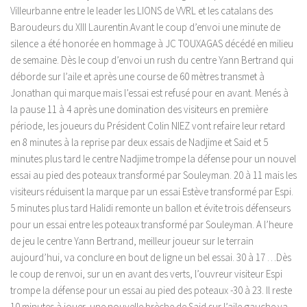
Villeurbanne entre le leader les LIONS de VVRL et les catalans des
Baroudeurs du XIII Laurentin.Avant le coup d’envoi une minute de
silence a été honorée en hommage à JC TOUXAGAS décédé en milieu
de semaine. Dès le coup d’envoi un rush du centre Yann Bertrand qui
déborde sur l’aile et après une course de 60 mètres transmet à
Jonathan qui marque mais l’essai est refusé pour en avant. Menés à
la pause 11 à 4 après une domination des visiteurs en première
période, les joueurs du Président Colin NIEZ vont refaire leur retard
en 8 minutes à la reprise par deux essais de Nadjime et Said et 5
minutes plus tard le centre Nadjime trompe la défense pour un nouvel
essai au pied des poteaux transformé par Souleyman. 20 à 11 mais les
visiteurs réduisent la marque par un essai Estève transformé par Espi.
5 minutes plus tard Halidi remonte un ballon et évite trois défenseurs
pour un essai entre les poteaux transformé par Souleyman. A l’heure
de jeu le centre Yann Bertrand, meilleur joueur sur le terrain
aujourd’hui, va conclure en bout de ligne un bel essai. 30 à 17 …Dès
le coup de renvoi, sur un en avant des verts, l’ouvreur visiteur Espi
trompe la défense pour un essai au pied des poteaux -30 à 23. Il reste
10 minutes à jouer, une nouvelle brèche de Said sur l’aile gauche va