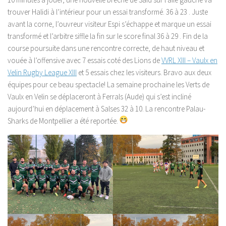
trouver Halidi à l’intérieur pour un essai transformé. 36 à 23 . Juste
avant la corne, l’ouvreur visiteur Espi s’échappe et marque un essai
transformé et l’arbitre siffle la fin sur le score final 36 à 29 . Fin de la
course poursuite dans une rencontre correcte, de haut niveau et
vouée à l’offensive avec 7 essais coté des Lions de
VVRL XIII – Vaulx en
Velin Rugby League XIII
et 5 essais chez les visiteurs. Bravo aux deux
équipes pour ce beau spectacle! La semaine prochaine les Verts de
Vaulx en Velin se déplaceront à Ferrals (Aude) qui s’est incliné
aujourd’hui en déplacement à Salses 32 à 10. La rencontre Palau-
Sharks de Montpellier a été reportée.