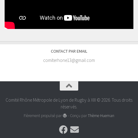
CONTACT PAR EMAIL
comiterhone13@gmail.com
Comité Rhône Métropole de Lyon de Rugby à XIII © 2026. Tous droits
réservés.
Fièrement propulsé par
- Conçu par
Thème Hueman