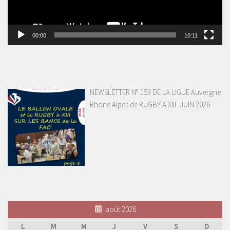
00:00
10:11
NEWSLETTER N° 153 DE LA LIGUE Auvergne
Rhone Alpes de RUGBY A XIII -JUIN 2026
août 2026
L
M
M
J
V
S
D