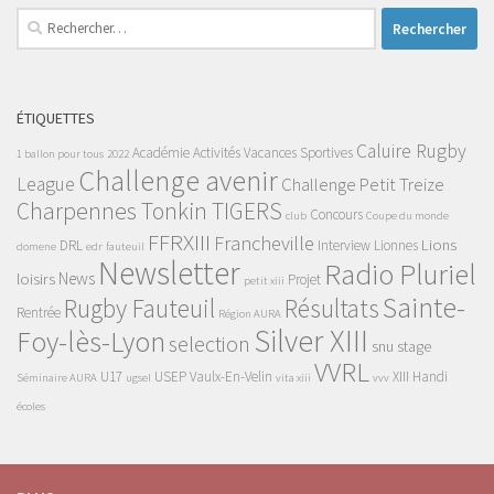
Rechercher :
ÉTIQUETTES
Caluire Rugby
Académie
Activités Vacances Sportives
1 ballon pour tous
2022
Challenge avenir
League
Challenge Petit Treize
Charpennes Tonkin TIGERS
Concours
club
Coupe du monde
FFRXIII
Francheville
Lions
DRL
Interview
Lionnes
domene
edr
fauteuil
Newsletter
Radio Pluriel
News
loisirs
Projet
petit xiii
Sainte-
Rugby Fauteuil
Résultats
Rentrée
Région AURA
Silver XIII
Foy-lès-Lyon
selection
snu
stage
VVRL
U17
USEP
Vaulx-En-Velin
XIII Handi
Séminaire AURA
ugsel
vita xiii
vvv
écoles