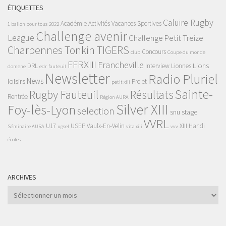
ÉTIQUETTES
Caluire Rugby
Académie
Activités Vacances Sportives
1 ballon pour tous
2022
Challenge avenir
League
Challenge Petit Treize
Charpennes Tonkin TIGERS
Concours
club
Coupe du monde
FFRXIII
Francheville
Lions
DRL
Interview
Lionnes
domene
edr
fauteuil
Newsletter
Radio Pluriel
News
loisirs
Projet
petit xiii
Sainte-
Rugby Fauteuil
Résultats
Rentrée
Région AURA
Silver XIII
Foy-lès-Lyon
selection
snu
stage
VVRL
U17
USEP
Vaulx-En-Velin
XIII Handi
Séminaire AURA
ugsel
vita xiii
vvv
écoles
ARCHIVES
Archives