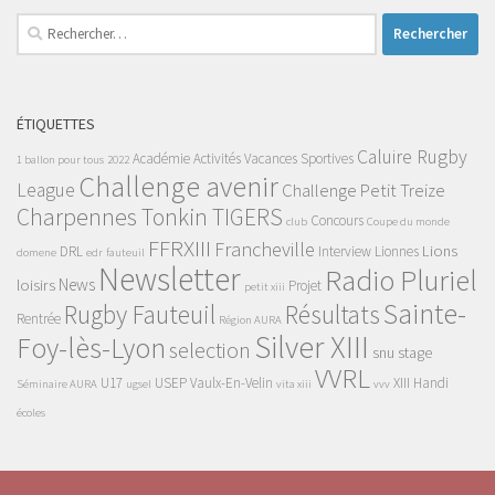
Rechercher :
ÉTIQUETTES
Caluire Rugby
Académie
Activités Vacances Sportives
1 ballon pour tous
2022
Challenge avenir
League
Challenge Petit Treize
Charpennes Tonkin TIGERS
Concours
club
Coupe du monde
FFRXIII
Francheville
Lions
DRL
Interview
Lionnes
domene
edr
fauteuil
Newsletter
Radio Pluriel
News
loisirs
Projet
petit xiii
Sainte-
Rugby Fauteuil
Résultats
Rentrée
Région AURA
Silver XIII
Foy-lès-Lyon
selection
snu
stage
VVRL
U17
USEP
Vaulx-En-Velin
XIII Handi
Séminaire AURA
ugsel
vita xiii
vvv
écoles