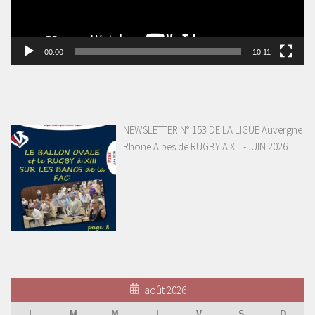
00:00
10:11
NEWSLETTER N° 153 DE LA LIGUE Auvergne
Rhone Alpes de RUGBY A XIII -JUIN 2026
août 2026
L
M
M
J
V
S
D