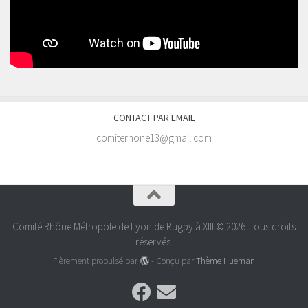
CONTACT PAR EMAIL
comiterhone13@gmail.com
Comité Rhône Métropole de Lyon de Rugby à XIII © 2026. Tous droits
réservés.
Fièrement propulsé par
- Conçu par
Thème Hueman