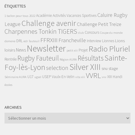
ÉTIQUETTES
Caluire Rugby
Académie
Activités Vacances Sportives
1 ballon pour tous
2022
Challenge avenir
League
Challenge Petit Treize
Charpennes Tonkin TIGERS
Concours
club
Coupe du monde
FFRXIII
Francheville
Lions
DRL
Interview
Lionnes
domene
edr
fauteuil
Newsletter
Radio Pluriel
News
loisirs
Projet
petit xiii
Sainte-
Rugby Fauteuil
Résultats
Rentrée
Région AURA
Silver XIII
Foy-lès-Lyon
selection
snu
stage
VVRL
U17
USEP
Vaulx-En-Velin
XIII Handi
Séminaire AURA
ugsel
vita xiii
vvv
écoles
ARCHIVES
Archives