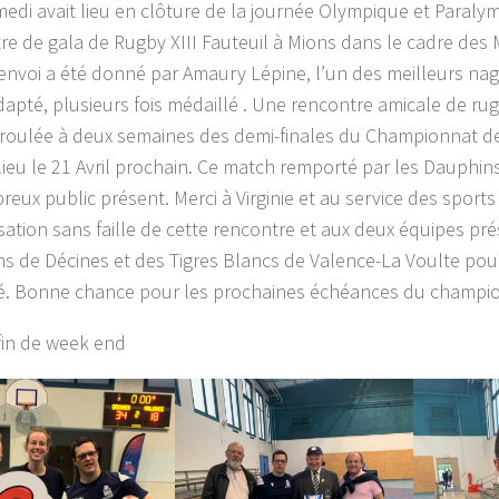
medi avait lieu en clôture de la journée Olympique et Paral
re de gala de Rugby XIII Fauteuil à Mions dans le cadre des 
envoi a été donné par Amaury Lépine, l’un des meilleurs n
dapté, plusieurs fois médaillé . Une rencontre amicale de rugb
éroulée à deux semaines des demi-finales du Championnat d
lieu le 21 Avril prochain. Ce match remporté par les Dauphins
reux public présent. Merci à Virginie et
au service des sports 
isation sans faille de cette rencontre et aux deux équipes pr
s de Décines et des Tigres Blancs de Valence-La Voulte pour
. Bonne chance pour les prochaines échéances du champio
in de week end