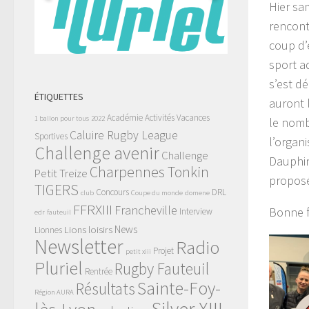
Hier sa
rencont
coup d’
sport a
s’est d
ÉTIQUETTES
auront 
Académie
Activités Vacances
1 ballon pour tous
2022
le nomb
Caluire Rugby League
Sportives
l’organ
Challenge avenir
Challenge
Dauphin
Charpennes Tonkin
Petit Treize
proposé
TIGERS
Concours
DRL
club
Coupe du monde
domene
FFRXIII
Francheville
Bonne f
Interview
edr
fauteuil
News
Lions
loisirs
Lionnes
Newsletter
Radio
Projet
petit xiii
Pluriel
Rugby Fauteuil
Rentrée
Sainte-Foy-
Résultats
Région AURA