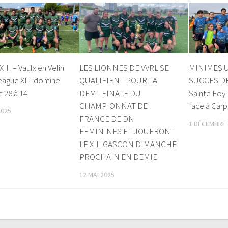
III – Vaulx en Velin
LES LIONNES DE VVRL SE
MINIMES U
eague XIII domine
QUALIFIENT POUR LA
SUCCES DE
 28 à 14
DEMi- FINALE DU
Sainte Foy
CHAMPIONNAT DE
face à Carp
2025
FRANCE DE DN
1 DÉCEMBRE 
FEMININES ET JOUERONT
LE XIII GASCON DIMANCHE
PROCHAIN EN DEMIE
12 MAI 2025