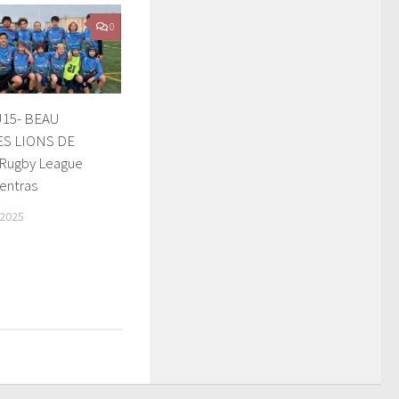
0
15- BEAU
S LIONS DE
 Rugby League
entras
2025