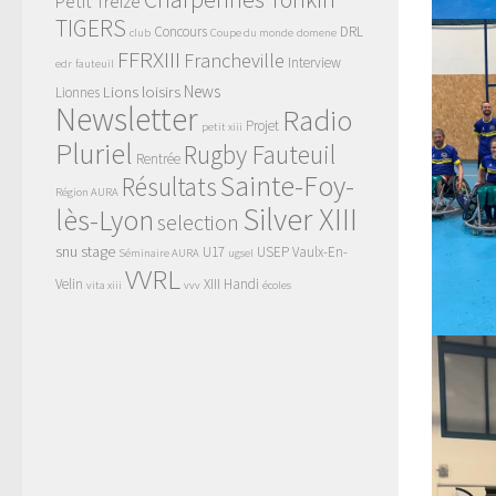
Petit Treize
TIGERS
Concours
DRL
club
Coupe du monde
domene
FFRXIII
Francheville
Interview
edr
fauteuil
News
Lions
loisirs
Lionnes
Newsletter
Radio
Projet
petit xiii
Pluriel
Rugby Fauteuil
Rentrée
Sainte-Foy-
Résultats
Région AURA
Silver XIII
lès-Lyon
selection
snu
stage
U17
USEP
Vaulx-En-
Séminaire AURA
ugsel
VVRL
Velin
XIII Handi
vita xiii
vvv
écoles