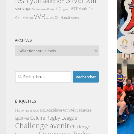
Silver XIII
lès-Lyon
selection
snu
stage
U17
USEP
Vaulx-En-
Séminaire AURA
ugsel
VVRL
Velin
XIII Handi
vita xiii
vvv
écoles
ARCHIVES
Archives
Rechercher :
ÉTIQUETTES
Académie
Activités Vacances
1 ballon pour tous
2022
Caluire Rugby League
Sportives
Challenge avenir
Challenge
Charpennes Tonkin