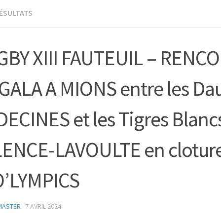
ÉSULTATS
BY XIII FAUTEUIL – RENC
GALA A MIONS entre les Da
DECINES et les Tigres Blanc
ENCE-LAVOULTE en cloture
O’LYMPICS
MASTER
·
7 AVRIL 2024