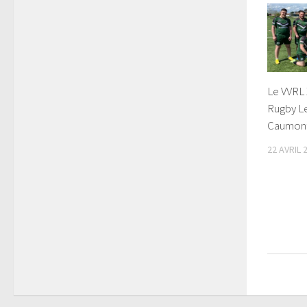
Le VVRL X
Rugby L
Caumont
22 AVRIL 