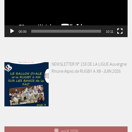
00:00
10:11
NEWSLETTER N° 153 DE LA LIGUE Auvergne
Rhone Alpes de RUGBY A XIII -JUIN 2026
août 2026