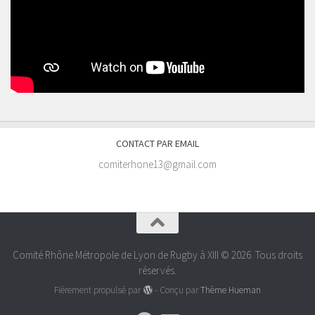
CONTACT PAR EMAIL
comiterhone13@gmail.com
Comité Rhône Métropole de Lyon de Rugby à XIII © 2026. Tous droits
réservés.
Fièrement propulsé par
- Conçu par
Thème Hueman