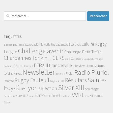
Rechercher :
ÉTIQUETTES
Caluire Rugby
Académie
Activités Vacances Sportives
1 ballon pour tous
2022
Challenge avenir
League
Challenge Petit Treize
Charpennes Tonkin TIGERS
Concours
club
Coupe du monde
FFRXIII
Francheville
Lions
DRL
Interview
Lionnes
domene
edr
fauteuil
Newsletter
Radio Pluriel
News
loisirs
Projet
petit xiii
Sainte-
Rugby Fauteuil
Résultats
Rentrée
Région AURA
Silver XIII
Foy-lès-Lyon
selection
snu
stage
VVRL
U17
USEP
Vaulx-En-Velin
XIII Handi
Séminaire AURA
ugsel
vita xiii
vvv
écoles