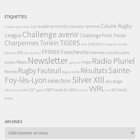
ÉTIQUETTES
Caluire Rugby
Académie
Activités Vacances Sportives
1 ballon pour tous
2022
Challenge avenir
League
Challenge Petit Treize
Charpennes Tonkin TIGERS
Concours
club
Coupe du monde
FFRXIII
Francheville
Lions
DRL
Interview
Lionnes
domene
edr
fauteuil
Newsletter
Radio Pluriel
News
loisirs
Projet
petit xiii
Sainte-
Rugby Fauteuil
Résultats
Rentrée
Région AURA
Silver XIII
Foy-lès-Lyon
selection
snu
stage
VVRL
U17
USEP
Vaulx-En-Velin
XIII Handi
Séminaire AURA
ugsel
vita xiii
vvv
écoles
ARCHIVES
Archives