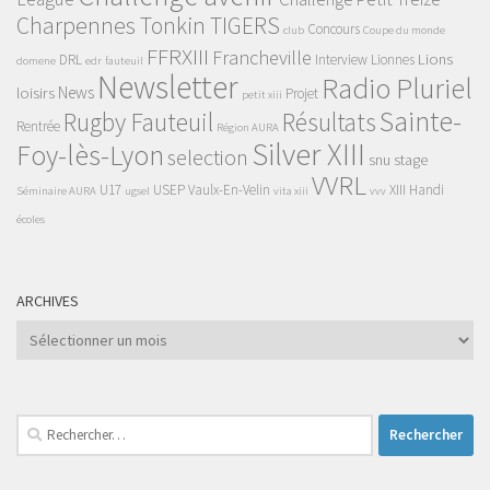
Charpennes Tonkin TIGERS
Concours
club
Coupe du monde
FFRXIII
Francheville
Lions
DRL
Interview
Lionnes
domene
edr
fauteuil
Newsletter
Radio Pluriel
News
loisirs
Projet
petit xiii
Sainte-
Rugby Fauteuil
Résultats
Rentrée
Région AURA
Silver XIII
Foy-lès-Lyon
selection
snu
stage
VVRL
U17
USEP
Vaulx-En-Velin
XIII Handi
Séminaire AURA
ugsel
vita xiii
vvv
écoles
ARCHIVES
Archives
Rechercher :