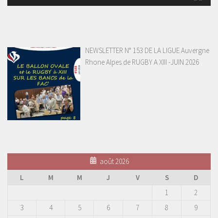
NEWSLETTER N° 153 DE LA LIGUE Auvergne
Rhone Alpes de RUGBY A XIII -JUIN 2026
août 2026
L
M
M
J
V
S
D
1
2
3
4
5
6
7
8
9