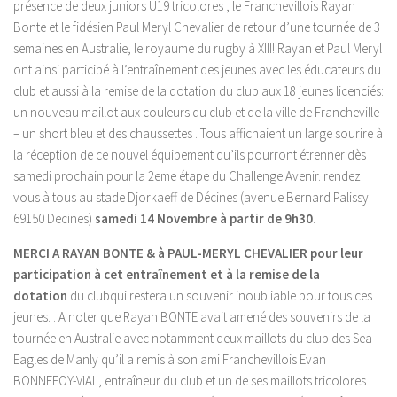
présence de deux juniors U19 tricolores , le Franchevillois Rayan
Bonte et le fidésien Paul Meryl Chevalier de retour d’une tournée de 3
semaines en Australie, le royaume du rugby à XIII! Rayan et Paul Meryl
ont ainsi participé à l’entraînement des jeunes avec les éducateurs du
club et aussi à la remise
de la dotation du club aux 18 jeunes licenciés:
un nouveau maillot aux couleurs du club et de la ville de Francheville
– un short bleu et des chaussettes . Tous affichaient un large sourire à
la réception de ce nouvel équipement qu’ils pourront étrenner dès
samedi prochain pour la 2eme étape du Challenge Avenir. rendez
vous à tous au stade Djorkaeff de Décines (avenue Bernard Palissy
69150 Decines)
samedi 14 Novembre à partir de 9h30
.
MERCI A RAYAN BONTE & à PAUL-MERYL CHEVALIER pour leur
participation à cet entraînement et à la remise de la
dotation
du clubqui restera un souvenir inoubliable pour tous ces
jeunes. . A noter que Rayan BONTE avait amené des souvenirs de la
tournée en Australie avec notamment deux maillots du club des Sea
Eagles de Manly qu’il a remis à son ami Franchevillois Evan
BONNEFOY-VIAL, entraîneur du club et un de ses maillots tricolores