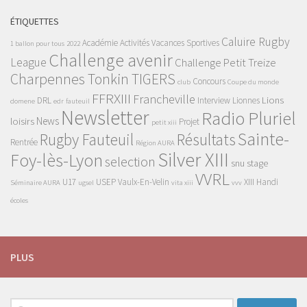
ÉTIQUETTES
Caluire Rugby
Académie
Activités Vacances Sportives
1 ballon pour tous
2022
Challenge avenir
League
Challenge Petit Treize
Charpennes Tonkin TIGERS
Concours
club
Coupe du monde
FFRXIII
Francheville
Lions
DRL
Interview
Lionnes
domene
edr
fauteuil
Newsletter
Radio Pluriel
News
loisirs
Projet
petit xiii
Sainte-
Rugby Fauteuil
Résultats
Rentrée
Région AURA
Silver XIII
Foy-lès-Lyon
selection
snu
stage
VVRL
U17
USEP
Vaulx-En-Velin
XIII Handi
Séminaire AURA
ugsel
vita xiii
vvv
écoles
PLUS
Rechercher :