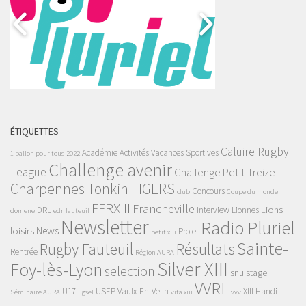
ÉTIQUETTES
Caluire Rugby
Académie
Activités Vacances Sportives
1 ballon pour tous
2022
Challenge avenir
League
Challenge Petit Treize
Charpennes Tonkin TIGERS
Concours
club
Coupe du monde
FFRXIII
Francheville
Lions
DRL
Interview
Lionnes
domene
edr
fauteuil
Newsletter
Radio Pluriel
News
loisirs
Projet
petit xiii
Sainte-
Rugby Fauteuil
Résultats
Rentrée
Région AURA
Silver XIII
Foy-lès-Lyon
selection
snu
stage
VVRL
U17
USEP
Vaulx-En-Velin
XIII Handi
Séminaire AURA
ugsel
vita xiii
vvv