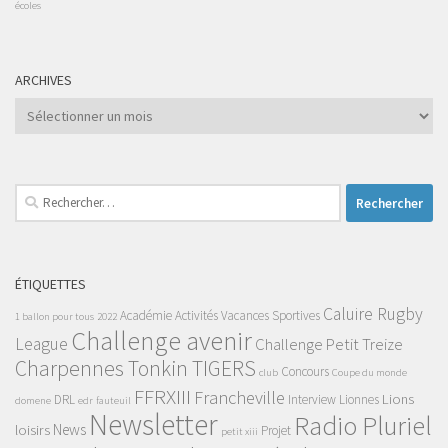
écoles
ARCHIVES
Archives
Rechercher :
ÉTIQUETTES
Caluire Rugby
Académie
Activités Vacances Sportives
1 ballon pour tous
2022
Challenge avenir
League
Challenge Petit Treize
Charpennes Tonkin TIGERS
Concours
club
Coupe du monde
FFRXIII
Francheville
Lions
DRL
Interview
Lionnes
domene
edr
fauteuil
Newsletter
Radio Pluriel
News
loisirs
Projet
petit xiii