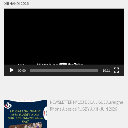
XIII HANDI 2026
Lecteur
vidéo
00:00
10:11
NEWSLETTER N° 153 DE LA LIGUE Auvergne
Rhone Alpes de RUGBY A XIII -JUIN 2026