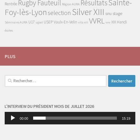
Sainte-
Rugby Fauteuil
Résultats
Rentrée
Région AURA
Silver XIII
Foy-lès-Lyon
selection
snu
stage
VVRL
U17
USEP
Vaulx-En-Velin
XIII Handi
Séminaire AURA
ugsel
vita xiii
vvv
écoles
PLUS
Rechercher :
L’INTERVIEW DU PRÉSIDENT MOIS DE JUILLET 2026
Lecteur
00:00
15:19
audio