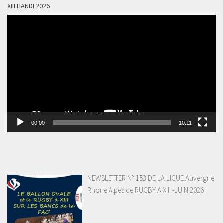
XIII HANDI 2026
Lecteur
vidéo
00:00
10:11
NEWSLETTER N° 153 DE LA LIGUE Auvergne
Rhone Alpes de RUGBY A XIII -JUIN 2026