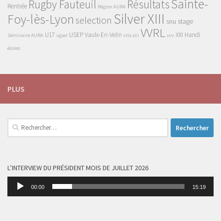
Sainte-
Rugby Fauteuil
Résultats
Rentrée
Région AURA
Silver XIII
Foy-lès-Lyon
selection
snu
stage
VVRL
U17
USEP
Vaulx-En-Velin
XIII Handi
Séminaire AURA
ugsel
vita xiii
vvv
écoles
PLUS
Rechercher :
L’INTERVIEW DU PRÉSIDENT MOIS DE JUILLET 2026
Lecteur
00:00
15:19
audio