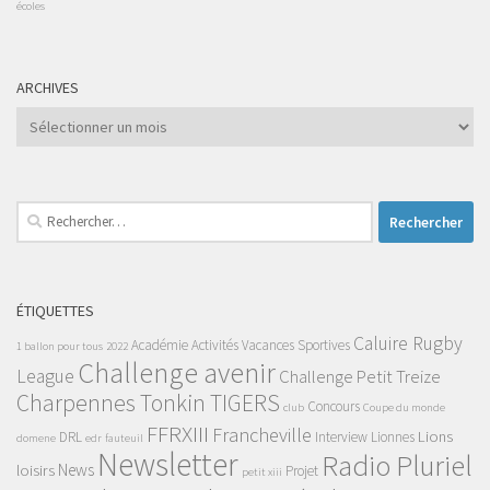
écoles
ARCHIVES
Archives
Rechercher :
ÉTIQUETTES
Caluire Rugby
Académie
Activités Vacances Sportives
1 ballon pour tous
2022
Challenge avenir
League
Challenge Petit Treize
Charpennes Tonkin TIGERS
Concours
club
Coupe du monde
FFRXIII
Francheville
Lions
DRL
Interview
Lionnes
domene
edr
fauteuil
Newsletter
Radio Pluriel
News
loisirs
Projet
petit xiii