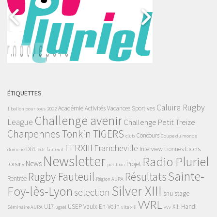
ÉTIQUETTES
Caluire Rugby
Académie
Activités Vacances Sportives
1 ballon pour tous
2022
Challenge avenir
League
Challenge Petit Treize
Charpennes Tonkin TIGERS
Concours
club
Coupe du monde
FFRXIII
Francheville
Lions
DRL
Interview
Lionnes
domene
edr
fauteuil
Newsletter
Radio Pluriel
News
loisirs
Projet
petit xiii
Sainte-
Rugby Fauteuil
Résultats
Rentrée
Région AURA
Silver XIII
Foy-lès-Lyon
selection
snu
stage
VVRL
U17
USEP
Vaulx-En-Velin
XIII Handi
Séminaire AURA
ugsel
vita xiii
vvv