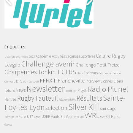
ÉTIQUETTES
Caluire Rugby
Académie
Activités Vacances Sportives
1 ballon pour tous
2022
Challenge avenir
League
Challenge Petit Treize
Charpennes Tonkin TIGERS
Concours
club
Coupe du monde
FFRXIII
Francheville
Lions
DRL
Interview
Lionnes
domene
edr
fauteuil
Newsletter
Radio Pluriel
News
loisirs
Projet
petit xiii
Sainte-
Rugby Fauteuil
Résultats
Rentrée
Région AURA
Silver XIII
Foy-lès-Lyon
selection
snu
stage
VVRL
U17
USEP
Vaulx-En-Velin
XIII Handi
Séminaire AURA
ugsel
vita xiii
vvv
écoles