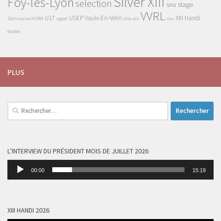
Silver XIII
Foy-lès-Lyon
selection
snu
stage
VVRL
U17
USEP
Vaulx-En-Velin
XIII Handi
Séminaire AURA
ugsel
vita xiii
vvv
écoles
PLUS
Rechercher :
L’INTERVIEW DU PRÉSIDENT MOIS DE JUILLET 2026
Lecteur
00:00
15:19
audio
XIII HANDI 2026