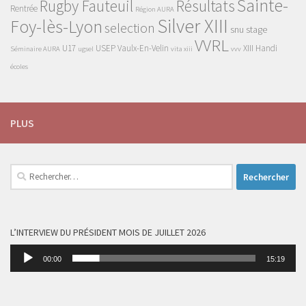
Sainte-
Rugby Fauteuil
Résultats
Rentrée
Région AURA
Silver XIII
Foy-lès-Lyon
selection
snu
stage
VVRL
U17
USEP
Vaulx-En-Velin
XIII Handi
Séminaire AURA
ugsel
vita xiii
vvv
écoles
PLUS
Rechercher :
L’INTERVIEW DU PRÉSIDENT MOIS DE JUILLET 2026
Lecteur
00:00
15:19
audio