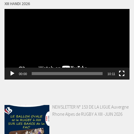
XIII HANDI 2026
Lecteur
vidéo
00:00
10:11
NEWSLETTER N° 153 DE LA LIGUE Auvergne
Rhone Alpes de RUGBY A XIII -JUIN 2026