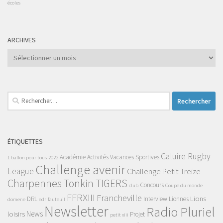
écoles
ARCHIVES
Archives
Rechercher :
ÉTIQUETTES
Caluire Rugby
Académie
Activités Vacances Sportives
1 ballon pour tous
2022
Challenge avenir
League
Challenge Petit Treize
Charpennes Tonkin TIGERS
Concours
club
Coupe du monde
FFRXIII
Francheville
Lions
DRL
Interview
Lionnes
domene
edr
fauteuil
Newsletter
Radio Pluriel
News
loisirs
Projet
petit xiii