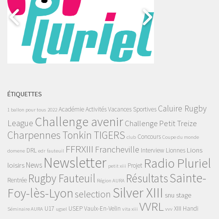
ÉTIQUETTES
Caluire Rugby
Académie
Activités Vacances Sportives
1 ballon pour tous
2022
Challenge avenir
League
Challenge Petit Treize
Charpennes Tonkin TIGERS
Concours
club
Coupe du monde
FFRXIII
Francheville
Lions
DRL
Interview
Lionnes
domene
edr
fauteuil
Newsletter
Radio Pluriel
News
loisirs
Projet
petit xiii
Sainte-
Rugby Fauteuil
Résultats
Rentrée
Région AURA
Silver XIII
Foy-lès-Lyon
selection
snu
stage
VVRL
U17
USEP
Vaulx-En-Velin
XIII Handi
Séminaire AURA
ugsel
vita xiii
vvv