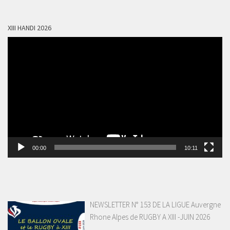
XIII HANDI 2026
Lecteur
vidéo
00:00
10:11
NEWSLETTER N° 153 DE LA LIGUE Auvergne
Rhone Alpes de RUGBY A XIII -JUIN 2026