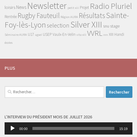
Newsletter
Radio Pluriel
News
loisirs
Projet
petit xiii
Sainte-
Rugby Fauteuil
Résultats
Rentrée
Région AURA
Silver XIII
Foy-lès-Lyon
selection
snu
stage
VVRL
U17
USEP
Vaulx-En-Velin
XIII Handi
Séminaire AURA
ugsel
vita xiii
vvv
écoles
PLUS
Rechercher :
L’INTERVIEW DU PRÉSIDENT MOIS DE JUILLET 2026
Lecteur
00:00
15:19
audio