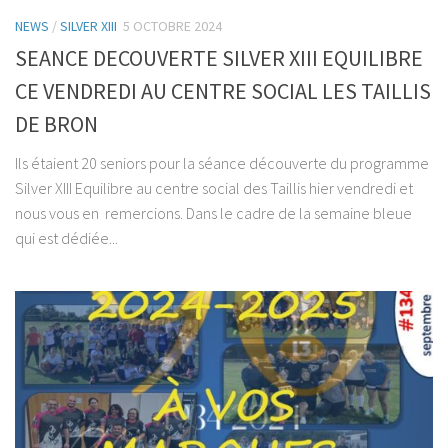
NEWS
/
SILVER XIII
5 OCTOBRE 2024
SEANCE DECOUVERTE SILVER XIII EQUILIBRE
CE VENDREDI AU CENTRE SOCIAL LES TAILLIS
DE BRON
Ils étaient 20 seniors pour la séance découverte du programme
Silver XIII Equilibre au centre social des Taillis hier vendredi et
nous vous en remercions. Dans le cadre de la semaine bleue
qui est dédiée...