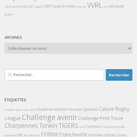
VVRL
U17
USEP
Vaulx-En-Velin
XIII Handi
Séminaire AURA
ugsel
vita xiii
vvv
écoles
ARCHIVES
Archives
Rechercher :
ÉTIQUETTES
Caluire Rugby
Académie
Activités Vacances Sportives
1 ballon pour tous
2022
Challenge avenir
League
Challenge Petit Treize
Charpennes Tonkin TIGERS
Concours
club
Coupe du monde
FFRXIII
Francheville
Lions
DRL
Interview
Lionnes
domene
edr
fauteuil