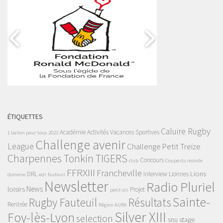
ÉTIQUETTES
Caluire Rugby
Académie
Activités Vacances Sportives
1 ballon pour tous
2022
Challenge avenir
League
Challenge Petit Treize
Charpennes Tonkin TIGERS
Concours
club
Coupe du monde
FFRXIII
Francheville
Lions
DRL
Interview
Lionnes
domene
edr
fauteuil
Newsletter
Radio Pluriel
News
loisirs
Projet
petit xiii
Sainte-
Rugby Fauteuil
Résultats
Rentrée
Région AURA
Silver XIII
Foy-lès-Lyon
selection
snu
stage