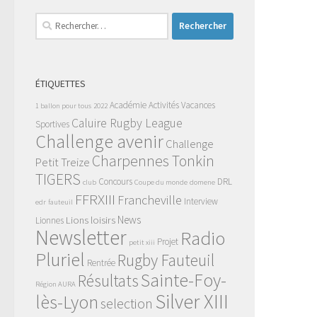
Rechercher :
ÉTIQUETTES
Académie
Activités Vacances
1 ballon pour tous
2022
Caluire Rugby League
Sportives
Challenge avenir
Challenge
Charpennes Tonkin
Petit Treize
TIGERS
Concours
DRL
club
Coupe du monde
domene
FFRXIII
Francheville
Interview
edr
fauteuil
News
Lions
loisirs
Lionnes
Newsletter
Radio
Projet
petit xiii
Pluriel
Rugby Fauteuil
Rentrée
Sainte-Foy-
Résultats
Région AURA
Silver XIII
lès-Lyon
selection