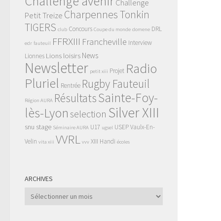
Challenge avenir
Challenge
Charpennes Tonkin
Petit Treize
TIGERS
Concours
DRL
club
Coupe du monde
domene
FFRXIII
Francheville
Interview
edr
fauteuil
News
Lions
loisirs
Lionnes
Newsletter
Radio
Projet
petit xiii
Pluriel
Rugby Fauteuil
Rentrée
Sainte-Foy-
Résultats
Région AURA
Silver XIII
lès-Lyon
selection
snu
stage
U17
USEP
Vaulx-En-
Séminaire AURA
ugsel
VVRL
Velin
XIII Handi
vita xiii
vvv
écoles
ARCHIVES
Archives