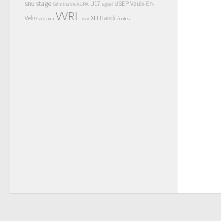
snu
stage
U17
USEP
Vaulx-En-
Séminaire AURA
ugsel
VVRL
Velin
XIII Handi
vita xiii
vvv
écoles