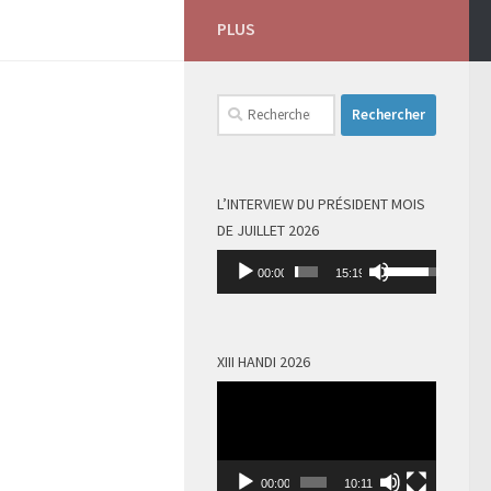
PLUS
Rechercher :
L’INTERVIEW DU PRÉSIDENT MOIS
DE JUILLET 2026
Lecteur
Utilisez
00:00
15:19
audio
les
flèches
haut/bas
XIII HANDI 2026
pour
Lecteur
augmenter
vidéo
ou
diminuer
le
00:00
10:11