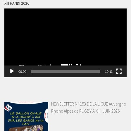
XIII HANDI 2026
Lecteur
vidéo
00:00
10:11
NEWSLETTER N° 153 DE LA LIGUE Auvergne
Rhone Alpes de RUGBY A XIII -JUIN 2026