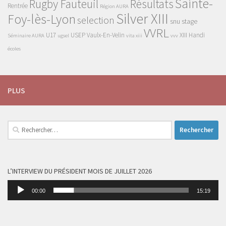
Sainte-
Rugby Fauteuil
Résultats
Rentrée
Région AURA
Silver XIII
Foy-lès-Lyon
selection
snu
stage
VVRL
U17
USEP
Vaulx-En-Velin
XIII Handi
Séminaire AURA
ugsel
vita xiii
vvv
écoles
PLUS
Rechercher :
L’INTERVIEW DU PRÉSIDENT MOIS DE JUILLET 2026
Lecteur
00:00
15:19
audio