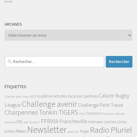
écoles
ARCHIVES
Archives
Rechercher :
ÉTIQUETTES
Caluire Rugby
Académie
Activités Vacances Sportives
1 ballon pour tous
2022
Challenge avenir
League
Challenge Petit Treize
Charpennes Tonkin TIGERS
Concours
club
Coupe du monde
FFRXIII
Francheville
Lions
DRL
Interview
Lionnes
domene
edr
fauteuil
Newsletter
Radio Pluriel
News
loisirs
Projet
petit xiii