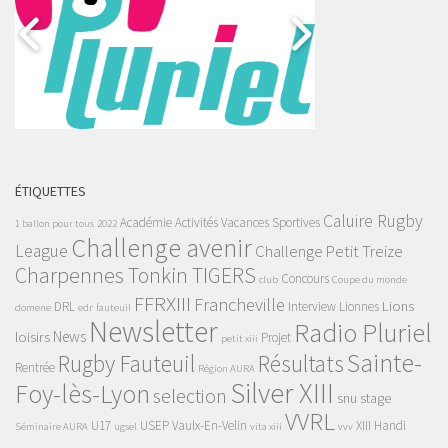
ÉTIQUETTES
Caluire Rugby
Académie
Activités Vacances Sportives
1 ballon pour tous
2022
Challenge avenir
League
Challenge Petit Treize
Charpennes Tonkin TIGERS
Concours
club
Coupe du monde
FFRXIII
Francheville
Lions
DRL
Interview
Lionnes
domene
edr
fauteuil
Newsletter
Radio Pluriel
News
loisirs
Projet
petit xiii
Sainte-
Rugby Fauteuil
Résultats
Rentrée
Région AURA
Silver XIII
Foy-lès-Lyon
selection
snu
stage
VVRL
U17
USEP
Vaulx-En-Velin
XIII Handi
Séminaire AURA
ugsel
vita xiii
vvv