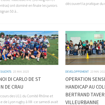
découvert la pratique du r
tras) ont dominé en finale les juniors
ignan 50 à...
ÉSULTATS
25 MAI 2025
DEVELOPPEMENT
23 MAI 202
OI DI CARLO DE ST
OPERATION SENSI
N DE CRAU
HANDICAP AU COL
BERTRAND TAVER
cours des U11 du Comité Rhône et
VILLEURBANNE
e de Lyon rugby à XIII -ce samedi avait