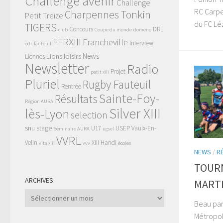
Challenge avenir
Challenge
RC Carpen
Charpennes Tonkin
Petit Treize
du FC Léz
TIGERS
Concours
DRL
club
Coupe du monde
domene
FFRXIII
Francheville
Interview
edr
fauteuil
News
Lions
loisirs
Lionnes
Newsletter
Radio
Projet
petit xiii
Pluriel
Rugby Fauteuil
Rentrée
Sainte-Foy-
Résultats
Région AURA
Silver XIII
lès-Lyon
selection
snu
stage
U17
USEP
Vaulx-En-
Séminaire AURA
ugsel
VVRL
Velin
XIII Handi
vita xiii
vvv
écoles
NEWS
/
R
TOURN
ARCHIVES
MARTI
Archives
Beau par
Métropol