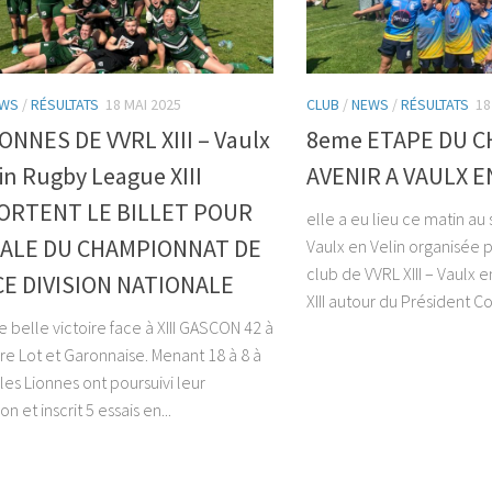
WS
/
RÉSULTATS
18 MAI 2025
CLUB
/
NEWS
/
RÉSULTATS
18
ONNES DE VVRL XIII – Vaulx
8eme ETAPE DU 
in Rugby League XIII
AVENIR A VAULX E
RTENT LE BILLET POUR
elle a eu lieu ce matin au
NALE DU CHAMPIONNAT DE
Vaulx en Velin organisée 
club de VVRL XIII – Vaulx 
E DIVISION NATIONALE
XIII autour du Président Col
 belle victoire face à XIII GASCON 42 à
re Lot et Garonnaise. Menant 18 à 8 à
les Lionnes ont poursuivi leur
n et inscrit 5 essais en...