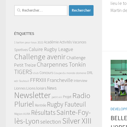
lieu le t
Rechercher :
Martin de
ÉTIQUETTES
Académie
Activités Vacances
1 ballon pour tous
2022
Caluire Rugby League
Sportives
Challenge avenir
Challenge
Charpennes Tonkin
Petit Treize
TIGERS
Concours
DRL
club
Coupe du monde
domene
FFRXIII
Francheville
Interview
edr
fauteuil
News
Lions
loisirs
Lionnes
Newsletter
Radio
Projet
petit xiii
Pluriel
Rugby Fauteuil
Rentrée
DEVELOP
Sainte-Foy-
Résultats
Région AURA
BELLE
Silver XIII
lès-Lyon
selection