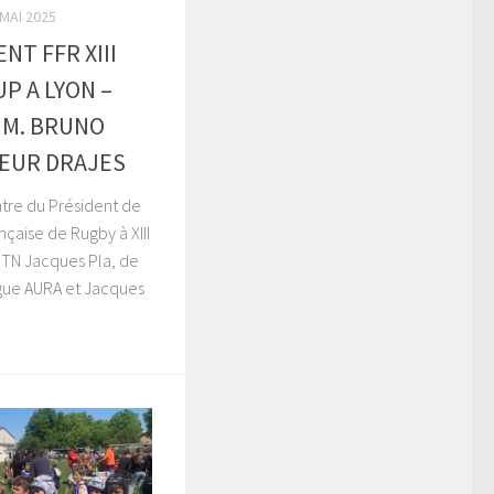
 MAI 2025
NT FFR XIII
P A LYON –
 M. BRUNO
TEUR DRAJES
tre du Président de
ançaise de Rugby à XIII
TN Jacques Pla, de
igue AURA et Jacques