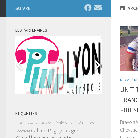
SUIVRE :
ARCH
LES PARTENAIRES
NEWS
/
R
UN TI
FRANC
FIDES
ÉTIQUETTES
Bravo à 
Académie
Activités Vacances
1 ballon pour tous
2022
Chevalie
Caluire Rugby League
Sportives
l’Union 