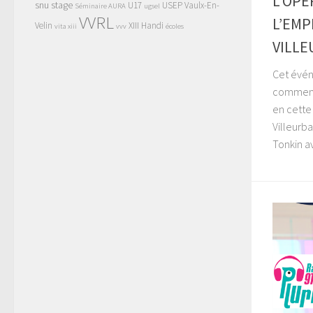
L’OPE
snu
stage
U17
USEP
Vaulx-En-
Séminaire AURA
ugsel
VVRL
L’EMP
Velin
XIII Handi
vita xiii
vvv
écoles
VILL
Cet événe
comment 
en cette
Villeurb
Tonkin av