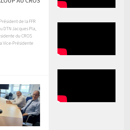
BALOUP AU CROS
 Président de la FFR
du DTN Jacques Pla,
ésidente du CROS
 la Vice-Présidente