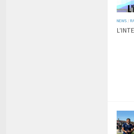
NEWS
/
R
L’INT