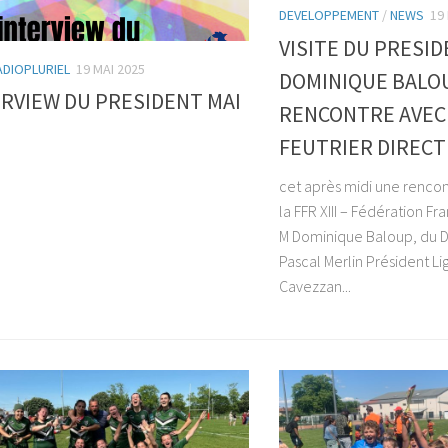
DEVELOPPEMENT
/
NEWS
19
VISITE DU PRESIDE
ADIOPLURIEL
19 MAI 2025
DOMINIQUE BALOU
ERVIEW DU PRESIDENT MAI
RENCONTRE AVEC
FEUTRIER DIREC
cet après midi une rencon
la FFR XIII – Fédération Fr
M Dominique Baloup, du D
Pascal Merlin Président L
Cavezzan...