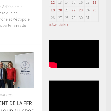
12
13
14
15
16
17
18
 édition de la
19
20
21
22
23
24
25
la ville de
26
27
28
29
30
31
Rhône et Métropole
« Avr
Juin »
es partenaires du
 MAI 2025
ENT DE LA FFR