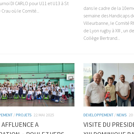
ournoi DI CARLO pour U11 et U13 à St
dans le cadre de la 10eme
 Crau où le Comité...
semaine des Handicaps de 
Villeurbanne, le Comité 
de Lyon rugby à XIII , un d
Collège Bertrand...
PEMENT
/
PROJETS
22 MAI 2025
DEVELOPPEMENT
/
NEWS
20
 AFFLUENCE A
VISITE DU PRESID