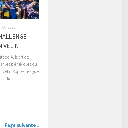
 MAI 2025
CHALLENGE
N VELIN
 stade Aubert de
par les bénévoles du
en Velin Rugby League
in Niez....
Page suivante »