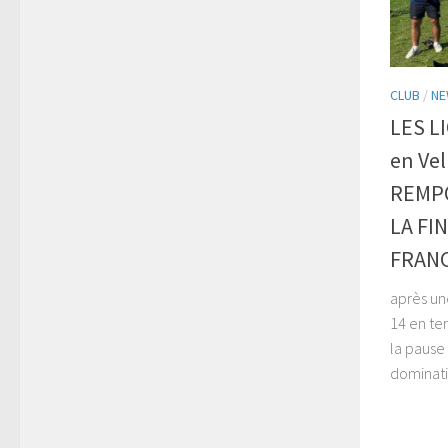
CLUB
/
NE
LES LI
en Vel
REMPO
LA FI
FRANC
après une
14 en ter
la pause 
dominatio