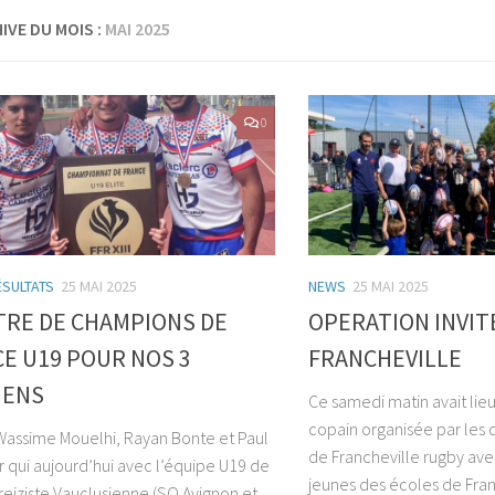
IVE DU MOIS :
MAI 2025
0
ÉSULTATS
25 MAI 2025
NEWS
25 MAI 2025
TRE DE CHAMPIONS DE
OPERATION INVIT
E U19 POUR NOS 3
FRANCHEVILLE
IENS
Ce samedi matin avait lieu
copain organisée par les 
Wassime Mouelhi, Rayan Bonte et Paul
de Francheville rugby ave
r qui aujourd’hui avec l’équipe U19 de
jeunes des écoles de Fran
Treiziste Vauclusienne (SO Avignon et