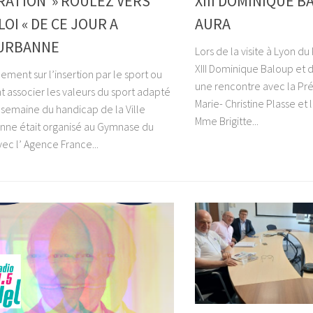
RATION » ROULEZ VERS
XIII DOMINIQUE 
LOI « DE CE JOUR A
AURA
EURBANNE
Lors de la visite à Lyon du
XIII Dominique Baloup et 
ment sur l’insertion par le sport ou
une rencontre avec la Pr
associer les valeurs du sport adapté
Marie- Christine Plasse et
 semaine du handicap de la Ville
Mme Brigitte...
anne était organisé au Gymnase du
ec l’ Agence France...