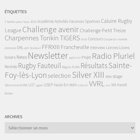
ÉTIQUETTES
Caluire Rugby
Académie
Activités Vacances Sportives
1 ballon pour tous
2022
Challenge avenir
League
Challenge Petit Treize
Charpennes Tonkin TIGERS
Concours
club
Coupe du monde
FFRXIII
Francheville
Lions
DRL
Interview
Lionnes
domene
edr
fauteuil
Newsletter
Radio Pluriel
News
loisirs
Projet
petit xiii
Sainte-
Rugby Fauteuil
Résultats
Rentrée
Région AURA
Silver XIII
Foy-lès-Lyon
selection
snu
stage
VVRL
U17
USEP
Vaulx-En-Velin
XIII Handi
Séminaire AURA
ugsel
vita xiii
vvv
écoles
ARCHIVES
Archives