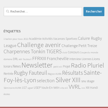
Rechercher :
ÉTIQUETTES
Caluire Rugby
Académie
Activités Vacances Sportives
1 ballon pour tous
2022
Challenge avenir
League
Challenge Petit Treize
Charpennes Tonkin TIGERS
Concours
club
Coupe du monde
FFRXIII
Francheville
Lions
DRL
Interview
Lionnes
domene
edr
fauteuil
Newsletter
Radio Pluriel
News
loisirs
Projet
petit xiii
Sainte-
Rugby Fauteuil
Résultats
Rentrée
Région AURA
Silver XIII
Foy-lès-Lyon
selection
snu
stage
VVRL
U17
USEP
Vaulx-En-Velin
XIII Handi
Séminaire AURA
ugsel
vita xiii
vvv
écoles