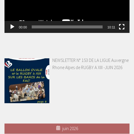
00:00
10:11
NEWSLETTER N° 153 DE LA LIGUE Auvergne
Rhone Alpes de RUGBY A XIII -JUIN 2026
juin 2026