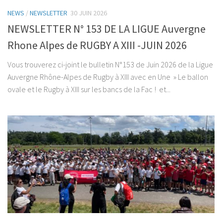
NEWS
/
NEWSLETTER
30 JUIN 2026
NEWSLETTER N° 153 DE LA LIGUE Auvergne
Rhone Alpes de RUGBY A XIII -JUIN 2026
Vous trouverez ci-joint le bulletin N°153 de Juin 2026 de la Ligue
Auvergne Rhône-Alpes de Rugby à XIII avec en Une » Le ballon
ovale et le Rugby à XIII sur les bancs de la Fac ! et...