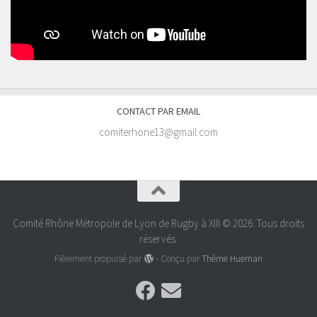
CONTACT PAR EMAIL
comiterhone13@gmail.com
Comité Rhône Métropole de Lyon de Rugby à XIII © 2026. Tous droits
réservés.
Fièrement propulsé par
- Conçu par
Thème Hueman