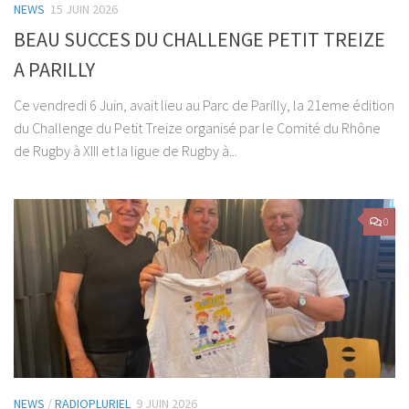
NEWS
15 JUIN 2026
BEAU SUCCES DU CHALLENGE PETIT TREIZE
A PARILLY
Ce vendredi 6 Juin, avait lieu au Parc de Parilly, la 21eme édition
du Challenge du Petit Treize organisé par le Comité du Rhône
de Rugby à XIII et la ligue de Rugby à...
0
NEWS
/
RADIOPLURIEL
9 JUIN 2026