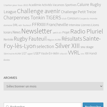
Caluire Rugby
Académie
Activités Vacances Sportives
1 ballon pour tous
2022
Challenge avenir
League
Challenge Petit Treize
Charpennes Tonkin TIGERS
Concours
club
Coupe du monde
FFRXIII
Francheville
Lions
DRL
Interview
Lionnes
domene
edr
fauteuil
Newsletter
Radio Pluriel
News
loisirs
Projet
petit xiii
Sainte-
Rugby Fauteuil
Résultats
Rentrée
Région AURA
Silver XIII
Foy-lès-Lyon
selection
snu
stage
VVRL
U17
USEP
Vaulx-En-Velin
XIII Handi
Séminaire AURA
ugsel
vita xiii
vvv
écoles
ARCHIVES
Archives
Rechercher :