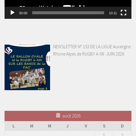
00:00
10:11
NEWSLETTER N° 153 DE LA LIGUE Auvergne
Rhone Alpes de RUGBY A XIII -JUIN 2026
août 2026
L
M
M
J
V
S
D
1
2