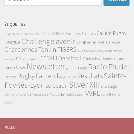
ÉTIQUETTES
Caluire Rugby
Académie
Activités Vacances Sportives
1 ballon pour tous
2022
Challenge avenir
League
Challenge Petit Treize
Charpennes Tonkin TIGERS
Concours
club
Coupe du monde
FFRXIII
Francheville
Lions
DRL
Interview
Lionnes
domene
edr
fauteuil
Newsletter
Radio Pluriel
News
loisirs
Projet
petit xiii
Sainte-
Rugby Fauteuil
Résultats
Rentrée
Région AURA
Silver XIII
Foy-lès-Lyon
selection
snu
stage
VVRL
U17
USEP
Vaulx-En-Velin
XIII Handi
Séminaire AURA
ugsel
vita xiii
vvv
écoles
PLUS