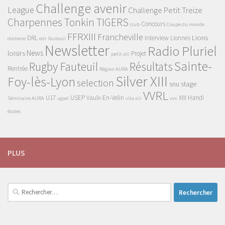
Challenge avenir
League
Challenge Petit Treize
Charpennes Tonkin TIGERS
Concours
club
Coupe du monde
FFRXIII
Francheville
Lions
DRL
Interview
Lionnes
domene
edr
fauteuil
Newsletter
Radio Pluriel
News
loisirs
Projet
petit xiii
Sainte-
Rugby Fauteuil
Résultats
Rentrée
Région AURA
Silver XIII
Foy-lès-Lyon
selection
snu
stage
VVRL
U17
USEP
Vaulx-En-Velin
XIII Handi
Séminaire AURA
ugsel
vita xiii
vvv
écoles
PLUS
Rechercher :