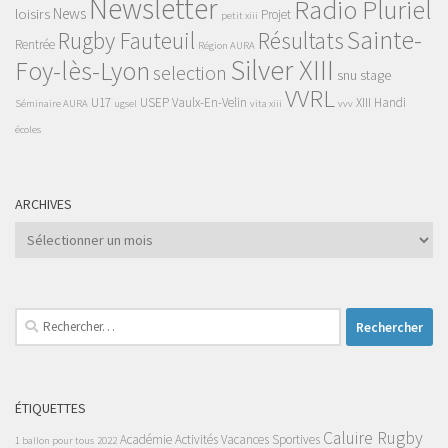
Newsletter
Radio Pluriel
News
loisirs
Projet
petit xiii
Sainte-
Rugby Fauteuil
Résultats
Rentrée
Région AURA
Silver XIII
Foy-lès-Lyon
selection
snu
stage
VVRL
U17
USEP
Vaulx-En-Velin
XIII Handi
Séminaire AURA
ugsel
vita xiii
vvv
écoles
ARCHIVES
Archives
Rechercher :
ÉTIQUETTES
Caluire Rugby
Académie
Activités Vacances Sportives
1 ballon pour tous
2022