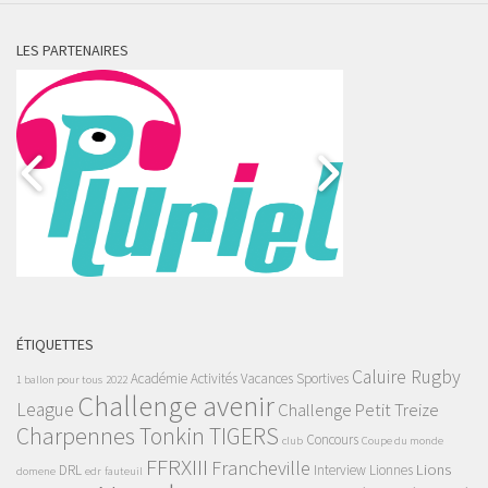
LES PARTENAIRES
ÉTIQUETTES
Caluire Rugby
Académie
Activités Vacances Sportives
1 ballon pour tous
2022
Challenge avenir
League
Challenge Petit Treize
Charpennes Tonkin TIGERS
Concours
club
Coupe du monde
FFRXIII
Francheville
Lions
DRL
Interview
Lionnes
domene
edr
fauteuil