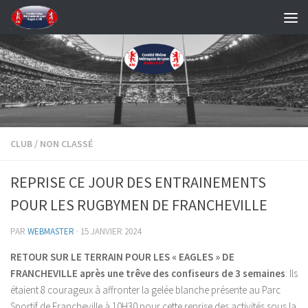
Skip to content
CLUB
/
NON CLASSÉ
REPRISE CE JOUR DES ENTRAINEMENTS
POUR LES RUGBYMEN DE FRANCHEVILLE
PAR
WEBMASTER
·
15 JANVIER 2024
RETOUR SUR LE TERRAIN POUR LES « EAGLES » DE
FRANCHEVILLE après une trêve des confiseurs de 3 semaines
: Ils
étaient 8 courageux à affronter la gelée blanche présente au Parc
Sportif de Francheville à 10H30 pour cette reprise des activités sous la