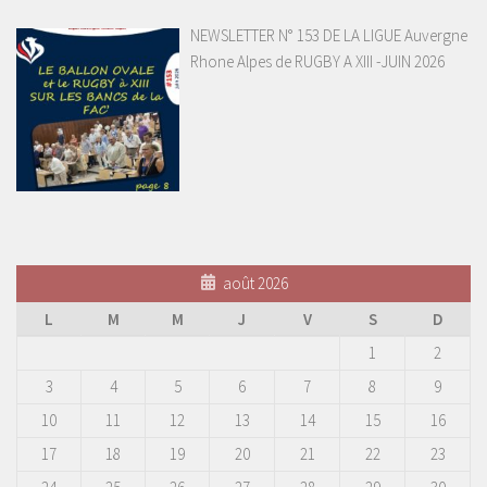
NEWSLETTER N° 153 DE LA LIGUE Auvergne
Rhone Alpes de RUGBY A XIII -JUIN 2026
août 2026
L
M
M
J
V
S
D
1
2
3
4
5
6
7
8
9
10
11
12
13
14
15
16
17
18
19
20
21
22
23