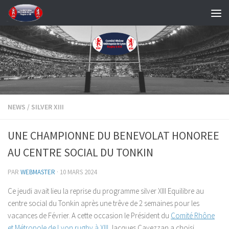
Skip to content
NEWS
/
SILVER XIII
UNE CHAMPIONNE DU BENEVOLAT HONOREE
AU CENTRE SOCIAL DU TONKIN
PAR
WEBMASTER
·
10 MARS 2024
Ce jeudi avait lieu la reprise du programme silver XIII Equilibre au
centre social du Tonkin après une trêve de 2 semaines pour les
vacances de Février. A cette occasion le Président du
Comité Rhône
et Métropole de Lyon rugby à XIII
Jacques Cavezzan a choisi