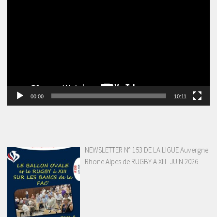
vidéo
00:00
10:11
NEWSLETTER N° 153 DE LA LIGUE Auvergne
Rhone Alpes de RUGBY A XIII -JUIN 2026