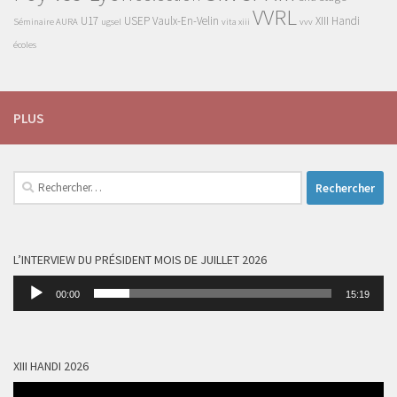
VVRL
U17
USEP
Vaulx-En-Velin
XIII Handi
Séminaire AURA
ugsel
vita xiii
vvv
écoles
PLUS
Rechercher :
L’INTERVIEW DU PRÉSIDENT MOIS DE JUILLET 2026
Lecteur
00:00
15:19
audio
XIII HANDI 2026
Lecteur