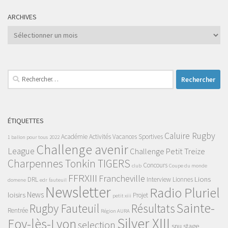
ARCHIVES
Archives
Rechercher :
ÉTIQUETTES
Caluire Rugby
Académie
Activités Vacances Sportives
1 ballon pour tous
2022
Challenge avenir
League
Challenge Petit Treize
Charpennes Tonkin TIGERS
Concours
club
Coupe du monde
FFRXIII
Francheville
Lions
DRL
Interview
Lionnes
domene
edr
fauteuil
Newsletter
Radio Pluriel
News
loisirs
Projet
petit xiii
Sainte-
Rugby Fauteuil
Résultats
Rentrée
Région AURA
Silver XIII
Foy-lès-Lyon
selection
snu
stage