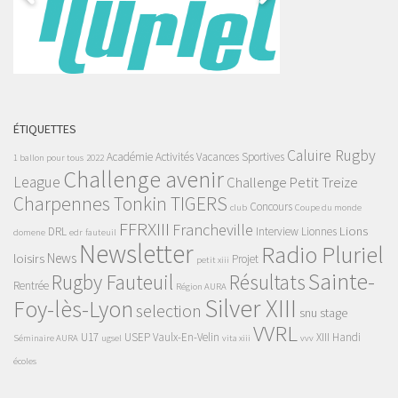
ÉTIQUETTES
Caluire Rugby
Académie
Activités Vacances Sportives
1 ballon pour tous
2022
Challenge avenir
League
Challenge Petit Treize
Charpennes Tonkin TIGERS
Concours
club
Coupe du monde
FFRXIII
Francheville
Lions
DRL
Interview
Lionnes
domene
edr
fauteuil
Newsletter
Radio Pluriel
News
loisirs
Projet
petit xiii
Sainte-
Rugby Fauteuil
Résultats
Rentrée
Région AURA
Silver XIII
Foy-lès-Lyon
selection
snu
stage
VVRL
U17
USEP
Vaulx-En-Velin
XIII Handi
Séminaire AURA
ugsel
vita xiii
vvv
écoles