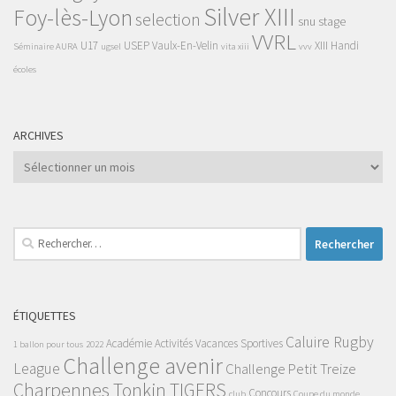
Silver XIII
Foy-lès-Lyon
selection
snu
stage
VVRL
U17
USEP
Vaulx-En-Velin
XIII Handi
Séminaire AURA
ugsel
vita xiii
vvv
écoles
ARCHIVES
Archives
Rechercher :
ÉTIQUETTES
Caluire Rugby
Académie
Activités Vacances Sportives
1 ballon pour tous
2022
Challenge avenir
League
Challenge Petit Treize
Charpennes Tonkin TIGERS
Concours
club
Coupe du monde