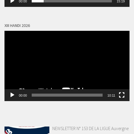
00:00
15:19
audio
XIII HANDI 2026
Lecteur
vidéo
00:00
10:11
NEWSLETTER N° 153 DE LA LIGUE Auvergne