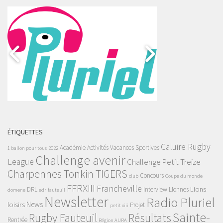
ÉTIQUETTES
Caluire Rugby
Académie
Activités Vacances Sportives
1 ballon pour tous
2022
Challenge avenir
League
Challenge Petit Treize
Charpennes Tonkin TIGERS
Concours
club
Coupe du monde
FFRXIII
Francheville
Lions
DRL
Interview
Lionnes
domene
edr
fauteuil
Newsletter
Radio Pluriel
News
loisirs
Projet
petit xiii
Sainte-
Rugby Fauteuil
Résultats
Rentrée
Région AURA