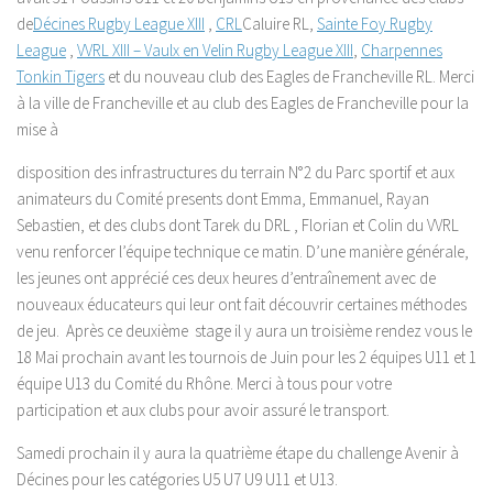
de
Décines Rugby League XIII
,
CRL
Caluire RL,
Sainte Foy Rugby
League
,
VVRL XIII – Vaulx en Velin Rugby League XIII
,
Charpennes
Tonkin Tigers
et du nouveau club des Eagles de Francheville RL. Merci
à la ville de Francheville et au club des Eagles de Francheville pour la
mise à
disposition des infrastructures du terrain N°2 du Parc sportif et aux
animateurs du Comité presents dont Emma, Emmanuel, Rayan
Sebastien, et des clubs dont Tarek du DRL , Florian et Colin du VVRL
venu renforcer l’équipe technique ce matin. D’une manière générale,
les jeunes ont apprécié ces deux heures d’entraînement avec de
nouveaux éducateurs qui leur ont fait découvrir certaines méthodes
de jeu. Après ce deuxième stage il y aura un troisième rendez vous le
18 Mai prochain avant les tournois de Juin pour les 2 équipes U11 et 1
équipe U13 du Comité du Rhône. Merci à tous pour votre
participation et aux clubs pour avoir assuré le transport.
Samedi prochain il y aura la quatrième étape du challenge Avenir à
Décines pour les catégories U5 U7 U9 U11 et U13.