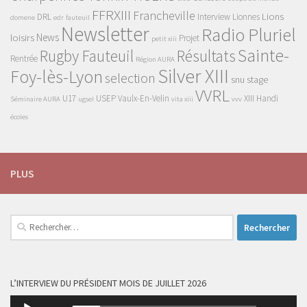
FFRXIII
Francheville
Lions
DRL
Interview
Lionnes
domene
edr
fauteuil
Newsletter
Radio Pluriel
News
loisirs
Projet
petit xiii
Sainte-
Rugby Fauteuil
Résultats
Rentrée
Région AURA
Silver XIII
Foy-lès-Lyon
selection
snu
stage
VVRL
U17
USEP
Vaulx-En-Velin
XIII Handi
Séminaire AURA
ugsel
vita xiii
vvv
écoles
PLUS
Rechercher :
L’INTERVIEW DU PRÉSIDENT MOIS DE JUILLET 2026
Lecteur