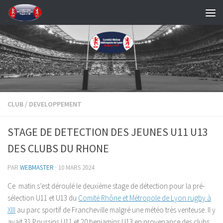
Skip to content
CLUB
/
DEVELOPPEMENT
STAGE DE DETECTION DES JEUNES U11 U13
DES CLUBS DU RHONE
PAR
WEBMASTER
·
10 MARS 2024
Ce matin s’est déroulé le deuxième stage de détection pour la pré-
sélection U11 et U13 du
Comité Rhône et Métropole de Lyon rugby à
XIII
au parc sportif de Francheville malgré une météo très venteuse. Il y
avait 31 Poussins U11 et 20 benjamins U13 en provenance des clubs