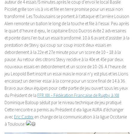
auteur de 4 essais !5 minutes après le coup d’envoi le local Basile
Picolet grille son vis à vis et file en terre promise pour un essai non
transformé. Les Toulousains se portent à l’attaque et l’arrière Louison
Alem remonte un ballon le long de la touche et file à l’essai. Peu après
le quart d’heure d ejeu, le capitaine Enzo Ducros évite 2 adversaires
et pointe dans l’en but un essai transformé. 10 à 6 avant d’assister à la
prestation de Stevy qui coup sur coup inscrit deux essais en
debordement à la 22e et 27e minute pour un score de 10 – 18 à la
pause. Au retour des citrons Stevy recidive à la 40e et 45e par deux
nouveaux essais en debordement et un score de 10 -26. A l’heure de
jeu Leopold Bert inscrit un essai mais le moral n’y est plus et les Lions
encaisse,t un dernier essai à la corne pour un score final de 14 à 36.
Bravo aux deux équipes pour cette partie de jeu ouvert sous les yeux
du Président de la
FFR XIII – Fédération Française de Rugby à XIII
Dominique Baloup séduit par le niveau technique de jeu pratiqué.
Cette rencontre a permis au Président d ela ligue AURA d’échanger
avec
Eric Castex
en charge de la communication à la ligue Occitanie
à Toulouse !