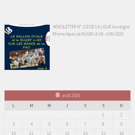
NEWSLETTER N° 153 DE LA LIGUE Auvergne
Rhone Alpes de RUGBY A XIII -JUIN 2026
août 2026
L
M
M
J
V
S
D
1
2
3
4
5
6
7
8
9
10
11
12
13
14
15
16