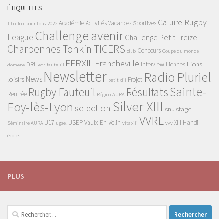
ÉTIQUETTES
Caluire Rugby
Académie
Activités Vacances Sportives
1 ballon pour tous
2022
Challenge avenir
League
Challenge Petit Treize
Charpennes Tonkin TIGERS
Concours
club
Coupe du monde
FFRXIII
Francheville
Lions
DRL
Interview
Lionnes
domene
edr
fauteuil
Newsletter
Radio Pluriel
News
loisirs
Projet
petit xiii
Sainte-
Rugby Fauteuil
Résultats
Rentrée
Région AURA
Silver XIII
Foy-lès-Lyon
selection
snu
stage
VVRL
U17
USEP
Vaulx-En-Velin
XIII Handi
Séminaire AURA
ugsel
vita xiii
vvv
écoles
PLUS
Rechercher :