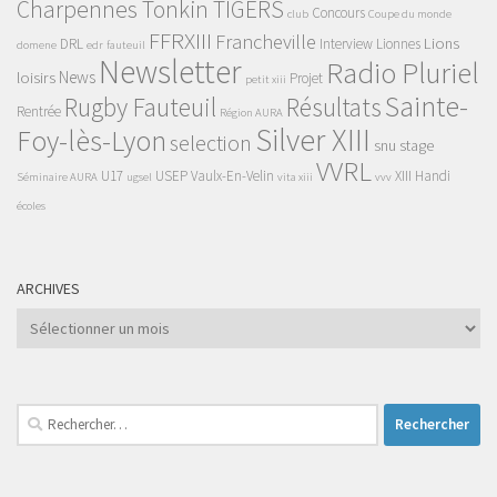
Charpennes Tonkin TIGERS
Concours
club
Coupe du monde
FFRXIII
Francheville
Lions
DRL
Interview
Lionnes
domene
edr
fauteuil
Newsletter
Radio Pluriel
News
loisirs
Projet
petit xiii
Sainte-
Rugby Fauteuil
Résultats
Rentrée
Région AURA
Silver XIII
Foy-lès-Lyon
selection
snu
stage
VVRL
U17
USEP
Vaulx-En-Velin
XIII Handi
Séminaire AURA
ugsel
vita xiii
vvv
écoles
ARCHIVES
Archives
Rechercher :