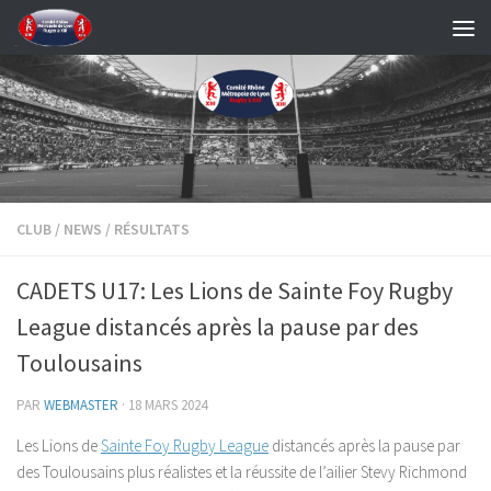
Skip to content
CLUB
/
NEWS
/
RÉSULTATS
CADETS U17: Les Lions de Sainte Foy Rugby
League distancés après la pause par des
Toulousains
PAR
WEBMASTER
·
18 MARS 2024
Les Lions de
Sainte Foy Rugby League
distancés après la pause par
des Toulousains plus réalistes et la réussite de l’ailier Stevy Richmond