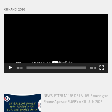
XIII HANDI 2026
Lecteur
vidéo
00:00
10:11
NEWSLETTER N° 153 DE LA LIGUE Auvergne
Rhone Alpes de RUGBY A XIII -JUIN 2026