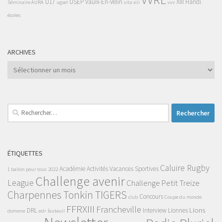
U17
USEP
Vaulx-En-Velin
XIII Handi
Séminaire AURA
ugsel
vita xiii
vvv
écoles
ARCHIVES
Archives
Rechercher :
ÉTIQUETTES
Caluire Rugby
Académie
Activités Vacances Sportives
1 ballon pour tous
2022
Challenge avenir
League
Challenge Petit Treize
Charpennes Tonkin TIGERS
Concours
club
Coupe du monde
FFRXIII
Francheville
Lions
DRL
Interview
Lionnes
domene
edr
fauteuil