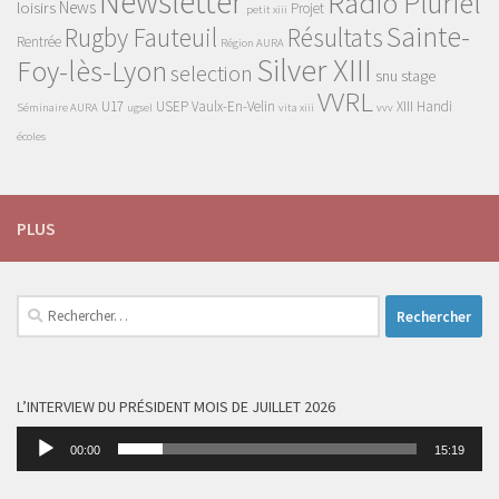
Newsletter
Radio Pluriel
News
loisirs
Projet
petit xiii
Sainte-
Rugby Fauteuil
Résultats
Rentrée
Région AURA
Silver XIII
Foy-lès-Lyon
selection
snu
stage
VVRL
U17
USEP
Vaulx-En-Velin
XIII Handi
Séminaire AURA
ugsel
vita xiii
vvv
écoles
PLUS
Rechercher :
L’INTERVIEW DU PRÉSIDENT MOIS DE JUILLET 2026
Lecteur
00:00
15:19
audio