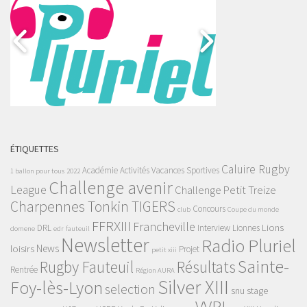
ÉTIQUETTES
Caluire Rugby
Académie
Activités Vacances Sportives
1 ballon pour tous
2022
Challenge avenir
League
Challenge Petit Treize
Charpennes Tonkin TIGERS
Concours
club
Coupe du monde
FFRXIII
Francheville
Lions
DRL
Interview
Lionnes
domene
edr
fauteuil
Newsletter
Radio Pluriel
News
loisirs
Projet
petit xiii
Sainte-
Rugby Fauteuil
Résultats
Rentrée
Région AURA
Silver XIII
Foy-lès-Lyon
selection
snu
stage
VVRL