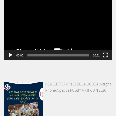
Lecteur
vidéo
00:00
10:11
NEWSLETTER N° 153 DE LA LIGUE Auvergne
Rhone Alpes de RUGBY A XIII -JUIN 2026