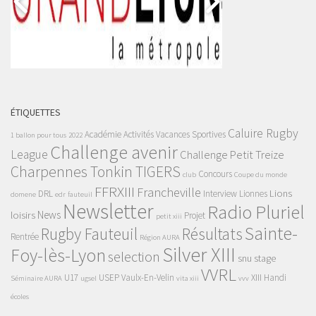
ÉTIQUETTES
Caluire Rugby
Académie
Activités Vacances Sportives
1 ballon pour tous
2022
Challenge avenir
League
Challenge Petit Treize
Charpennes Tonkin TIGERS
Concours
club
Coupe du monde
FFRXIII
Francheville
Lions
DRL
Interview
Lionnes
domene
edr
fauteuil
Newsletter
Radio Pluriel
News
loisirs
Projet
petit xiii
Sainte-
Rugby Fauteuil
Résultats
Rentrée
Région AURA
Silver XIII
Foy-lès-Lyon
selection
snu
stage
VVRL
U17
USEP
Vaulx-En-Velin
XIII Handi
Séminaire AURA
ugsel
vita xiii
vvv
écoles