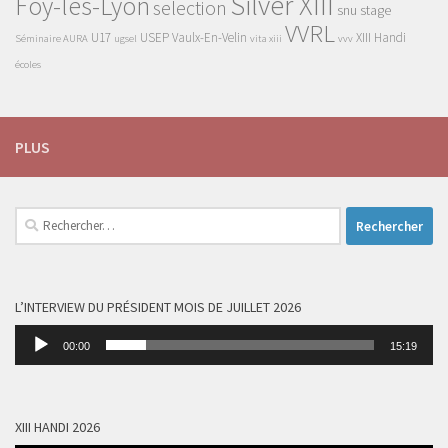
Silver XIII
Foy-lès-Lyon
selection
snu
stage
VVRL
U17
USEP
Vaulx-En-Velin
XIII Handi
Séminaire AURA
ugsel
vita xiii
vvv
écoles
PLUS
Rechercher :
L’INTERVIEW DU PRÉSIDENT MOIS DE JUILLET 2026
Lecteur
00:00
15:19
audio
XIII HANDI 2026