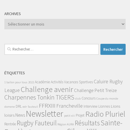
ARCHIVES
Archives
Rechercher :
ÉTIQUETTES
Caluire Rugby
Académie
Activités Vacances Sportives
1 ballon pour tous
2022
Challenge avenir
League
Challenge Petit Treize
Charpennes Tonkin TIGERS
Concours
club
Coupe du monde
FFRXIII
Francheville
Lions
DRL
Interview
Lionnes
domene
edr
fauteuil
Newsletter
Radio Pluriel
News
loisirs
Projet
petit xiii
Sainte-
Rugby Fauteuil
Résultats
Rentrée
Région AURA