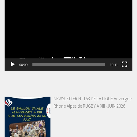
Lecteur
vidéo
00:00
10:11
NEWSLETTER N° 153 DE LA LIGUE Auvergne
Rhone Alpes de RUGBY A XIII -JUIN 2026