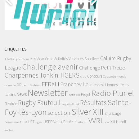
ÉTIQUETTES
Caluire Rugby
Académie
Activités Vacances Sportives
1 ballon pour tous
2022
Challenge avenir
League
Challenge Petit Treize
Charpennes Tonkin TIGERS
Concours
club
Coupe du monde
FFRXIII
Francheville
Lions
DRL
Interview
Lionnes
domene
edr
fauteuil
Newsletter
Radio Pluriel
News
loisirs
Projet
petit xiii
Sainte-
Rugby Fauteuil
Résultats
Rentrée
Région AURA
Silver XIII
Foy-lès-Lyon
selection
snu
stage
VVRL
U17
USEP
Vaulx-En-Velin
XIII Handi
Séminaire AURA
ugsel
vita xiii
vvv
écoles