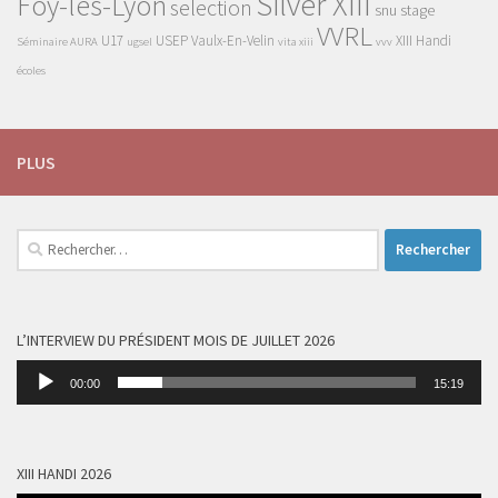
Silver XIII
Foy-lès-Lyon
selection
snu
stage
VVRL
U17
USEP
Vaulx-En-Velin
XIII Handi
Séminaire AURA
ugsel
vita xiii
vvv
écoles
PLUS
Rechercher :
L’INTERVIEW DU PRÉSIDENT MOIS DE JUILLET 2026
Lecteur
00:00
15:19
audio
XIII HANDI 2026