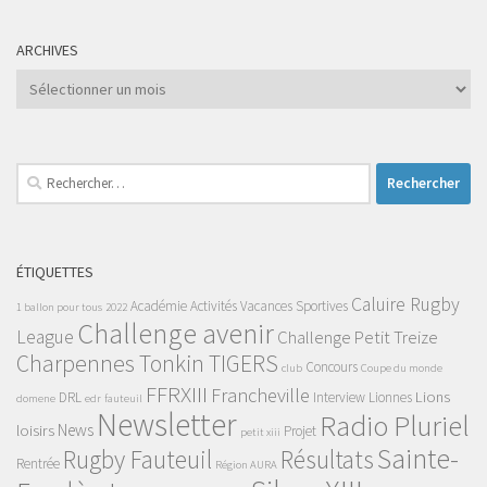
ARCHIVES
Archives
Rechercher :
ÉTIQUETTES
Caluire Rugby
Académie
Activités Vacances Sportives
1 ballon pour tous
2022
Challenge avenir
League
Challenge Petit Treize
Charpennes Tonkin TIGERS
Concours
club
Coupe du monde
FFRXIII
Francheville
Lions
DRL
Interview
Lionnes
domene
edr
fauteuil
Newsletter
Radio Pluriel
News
loisirs
Projet
petit xiii
Sainte-
Rugby Fauteuil
Résultats
Rentrée
Région AURA