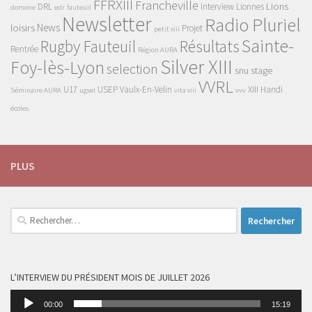
FFRXIII
Francheville
Lions
DRL
Interview
Lionnes
domene
edr
fauteuil
Newsletter
Radio Pluriel
News
loisirs
Projet
petit xiii
Sainte-
Rugby Fauteuil
Résultats
Rentrée
Région AURA
Silver XIII
Foy-lès-Lyon
selection
snu
stage
VVRL
U17
USEP
Vaulx-En-Velin
XIII Handi
Séminaire AURA
ugsel
vita xiii
vvv
écoles
PLUS
Rechercher :
L’INTERVIEW DU PRÉSIDENT MOIS DE JUILLET 2026
Lecteur
00:00
15:19