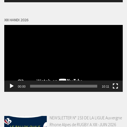
audio
XIII HANDI 2026
Lecteur
vidéo
00:00
10:11
NEWSLETTER N° 153 DE LA LIGUE Auvergne
Rhone Alpes de RUGBY A XIII -JUIN 2026