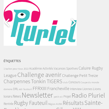
ÉTIQUETTES
Caluire Rugby
Académie
Activités Vacances Sportives
1 ballon pour tous
2022
Challenge avenir
League
Challenge Petit Treize
Charpennes Tonkin TIGERS
Concours
club
Coupe du monde
FFRXIII
Francheville
Lions
DRL
Interview
Lionnes
domene
edr
fauteuil
Newsletter
Radio Pluriel
News
loisirs
Projet
petit xiii
Sainte-
Rugby Fauteuil
Résultats
Rentrée
Région AURA