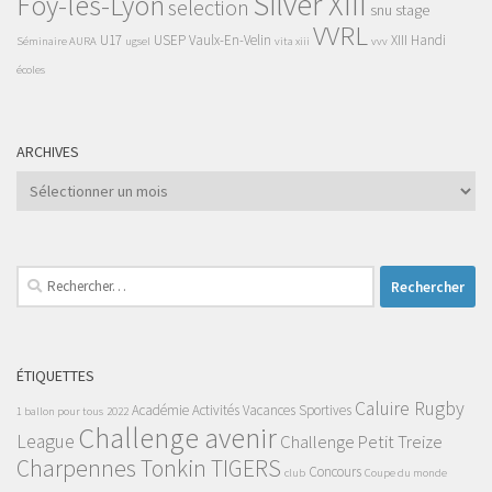
Silver XIII
Foy-lès-Lyon
selection
snu
stage
VVRL
U17
USEP
Vaulx-En-Velin
XIII Handi
Séminaire AURA
ugsel
vita xiii
vvv
écoles
ARCHIVES
Archives
Rechercher :
ÉTIQUETTES
Caluire Rugby
Académie
Activités Vacances Sportives
1 ballon pour tous
2022
Challenge avenir
League
Challenge Petit Treize
Charpennes Tonkin TIGERS
Concours
club
Coupe du monde