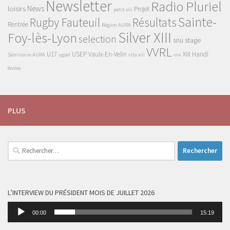
Newsletter
Radio Pluriel
News
loisirs
Projet
petit xiii
Sainte-
Rugby Fauteuil
Résultats
Rentrée
Région AURA
Silver XIII
Foy-lès-Lyon
selection
snu
stage
VVRL
U17
USEP
Vaulx-En-Velin
XIII Handi
Séminaire AURA
ugsel
vita xiii
vvv
écoles
PLUS
Rechercher :
L’INTERVIEW DU PRÉSIDENT MOIS DE JUILLET 2026
Lecteur
00:00
15:19
audio