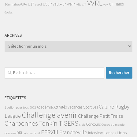
VVRL
U17
USEP
Vaulx-En-Velin
XIII Handi
Séminaire AURA
ugsel
vita xiii
vvv
écoles
ARCHIVES
Archives
Rechercher :
ÉTIQUETTES
Caluire Rugby
Académie
Activités Vacances Sportives
1 ballon pour tous
2022
Challenge avenir
League
Challenge Petit Treize
Charpennes Tonkin TIGERS
Concours
club
Coupe du monde
FFRXIII
Francheville
Lions
DRL
Interview
Lionnes
domene
edr
fauteuil