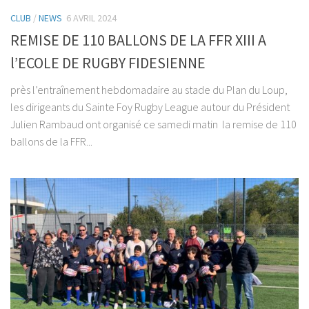
CLUB
/
NEWS
6 AVRIL 2024
REMISE DE 110 BALLONS DE LA FFR XIII A
l’ECOLE DE RUGBY FIDESIENNE
près l’entraînement hebdomadaire au stade du Plan du Loup,
les dirigeants du Sainte Foy Rugby League autour du Président
Julien Rambaud ont organisé ce samedi matin la remise de 110
ballons de la FFR...