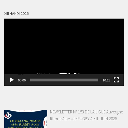
XIII HANDI 2026
Lecteur
vidéo
00:00
10:11
NEWSLETTER N° 153 DE LA LIGUE Auvergne
Rhone Alpes de RUGBY A XIII -JUIN 2026