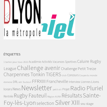
ÉTIQUETTES
Caluire Rugby
Académie
Activités Vacances Sportives
1 ballon pour tous
2022
Challenge avenir
League
Challenge Petit Treize
Charpennes Tonkin TIGERS
Concours
club
Coupe du monde
FFRXIII
Francheville
Lions
DRL
Interview
Lionnes
domene
edr
fauteuil
Newsletter
Radio Pluriel
News
loisirs
Projet
petit xiii
Sainte-
Rugby Fauteuil
Résultats
Rentrée
Région AURA
Silver XIII
Foy-lès-Lyon
selection
snu
stage