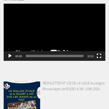
Lecteur
vidéo
00:00
10:11
NEWSLETTER N° 153 DE LA LIGUE Auvergne
Rhone Alpes de RUGBY A XIII -JUIN 2026