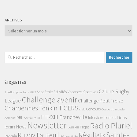
ARCHIVES
Archives
Rechercher :
ÉTIQUETTES
Caluire Rugby
Académie
Activités Vacances Sportives
1 ballon pour tous
2022
Challenge avenir
League
Challenge Petit Treize
Charpennes Tonkin TIGERS
Concours
club
Coupe du monde
FFRXIII
Francheville
Lions
DRL
Interview
Lionnes
domene
edr
fauteuil
Newsletter
Radio Pluriel
News
loisirs
Projet
petit xiii
Sainte-
Rugby Fauteuil
Résultats
Rentrée
Région AURA