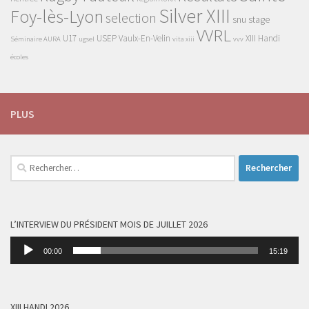
Silver XIII
Foy-lès-Lyon
selection
snu
stage
VVRL
U17
USEP
Vaulx-En-Velin
XIII Handi
Séminaire AURA
ugsel
vita xiii
vvv
écoles
PLUS
Rechercher :
L’INTERVIEW DU PRÉSIDENT MOIS DE JUILLET 2026
Lecteur
00:00
15:19
audio
XIII HANDI 2026