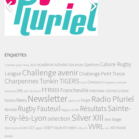
ÉTIQUETTES
Caluire Rugby
Académie
Activités Vacances Sportives
1 ballon pour tous
2022
Challenge avenir
League
Challenge Petit Treize
Charpennes Tonkin TIGERS
Concours
club
Coupe du monde
FFRXIII
Francheville
Lions
DRL
Interview
Lionnes
domene
edr
fauteuil
Newsletter
Radio Pluriel
News
loisirs
Projet
petit xiii
Sainte-
Rugby Fauteuil
Résultats
Rentrée
Région AURA
Silver XIII
Foy-lès-Lyon
selection
snu
stage
VVRL
U17
USEP
Vaulx-En-Velin
XIII Handi
Séminaire AURA
ugsel
vita xiii
vvv
écoles