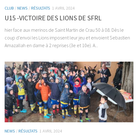
CLUB
/
NEWS
/
RÉSULTATS
1 AVRIL 2024
U15 -VICTOIRE DES LIONS DE SFRL
hier face aux merinos de Saint Martin de Crau 50 à 08. Dès le
coup d’envoi les Lions imposent leur jeu et envoient Sebastien
Amazallah en dame à 2 reprises (3e et 10e). A...
NEWS
/
RÉSULTATS
1 AVRIL 2024