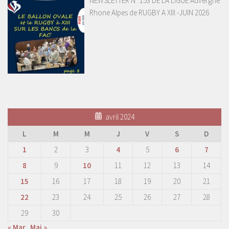
NEWSLETTER N° 153 DE LA LIGUE Auvergne
Rhone Alpes de RUGBY A XIII -JUIN 2026
avril 2024
L
M
M
J
V
S
D
1
2
3
4
5
6
7
8
9
10
11
12
13
14
15
16
17
18
19
20
21
22
23
24
25
26
27
28
29
30
« Mar
Mai »