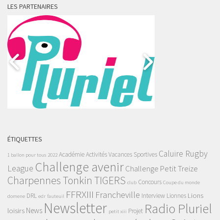
LES PARTENAIRES
ÉTIQUETTES
Caluire Rugby
Académie
Activités Vacances Sportives
1 ballon pour tous
2022
Challenge avenir
League
Challenge Petit Treize
Charpennes Tonkin TIGERS
Concours
club
Coupe du monde
FFRXIII
Francheville
Lions
DRL
Interview
Lionnes
domene
edr
fauteuil
Newsletter
Radio Pluriel
News
loisirs
Projet
petit xiii