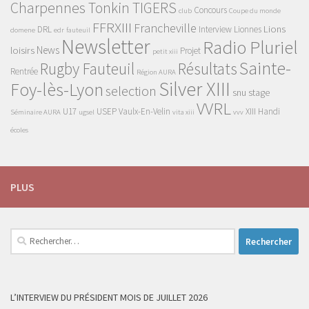
Charpennes Tonkin TIGERS
Concours
club
Coupe du monde
FFRXIII
Francheville
Lions
DRL
Interview
Lionnes
domene
edr
fauteuil
Newsletter
Radio Pluriel
News
loisirs
Projet
petit xiii
Sainte-
Rugby Fauteuil
Résultats
Rentrée
Région AURA
Silver XIII
Foy-lès-Lyon
selection
snu
stage
VVRL
U17
USEP
Vaulx-En-Velin
XIII Handi
Séminaire AURA
ugsel
vita xiii
vvv
écoles
PLUS
Rechercher :
L’INTERVIEW DU PRÉSIDENT MOIS DE JUILLET 2026