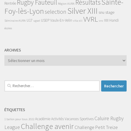
Sainte-
Rugby Fauteuil
Résultats
Rentrée
Région AURA
Silver XIII
Foy-lès-Lyon
selection
snu
stage
VVRL
U17
USEP
Vaulx-En-Velin
XIII Handi
Séminaire AURA
ugsel
vita xiii
vvv
écoles
ARCHIVES
Archives
Rechercher :
ÉTIQUETTES
Caluire Rugby
Académie
Activités Vacances Sportives
1 ballon pour tous
2022
Challenge avenir
League
Challenge Petit Treize