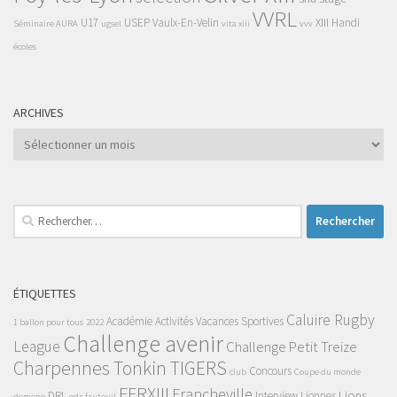
VVRL
U17
USEP
Vaulx-En-Velin
XIII Handi
Séminaire AURA
ugsel
vita xiii
vvv
écoles
ARCHIVES
Archives
Rechercher :
ÉTIQUETTES
Caluire Rugby
Académie
Activités Vacances Sportives
1 ballon pour tous
2022
Challenge avenir
League
Challenge Petit Treize
Charpennes Tonkin TIGERS
Concours
club
Coupe du monde
FFRXIII
Francheville
Lions
DRL
Interview
Lionnes
domene
edr
fauteuil