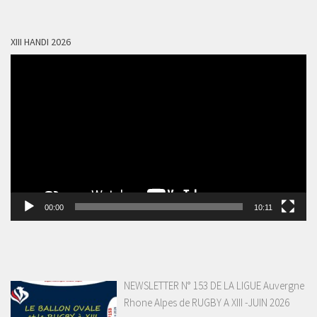
XIII HANDI 2026
Lecteur
vidéo
00:00
10:11
NEWSLETTER N° 153 DE LA LIGUE Auvergne
Rhone Alpes de RUGBY A XIII -JUIN 2026