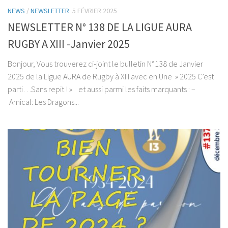
NEWS
/
NEWSLETTER
5 FÉVRIER 2025
NEWSLETTER N° 138 DE LA LIGUE AURA
RUGBY A XIII -Janvier 2025
Bonjour, Vous trouverez ci-joint le bulletin N°138 de Janvier
2025 de la Ligue AURA de Rugby à XIII avec en Une » 2025 C’est
parti…Sans repit ! » et aussi parmi les faits marquants : –
Amical: Les Dragons...