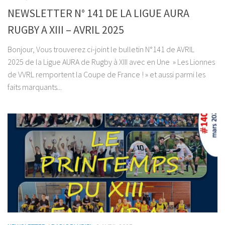
NEWSLETTER N° 141 DE LA LIGUE AURA
RUGBY A XIII – AVRIL 2025
Bonjour, Vous trouverez ci-joint le bulletin N°141 de AVRIL
2025 de la Ligue AURA de Rugby à XIII avec en Une » Les Lionnes
de VVRL remportent la Coupe de France ! » et aussi parmi les
faits marquants...